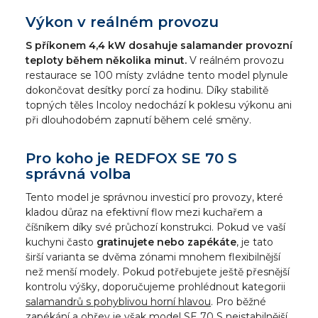
Výkon v reálném provozu
S příkonem 4,4 kW dosahuje salamander provozní
teploty během několika minut.
V reálném provozu
restaurace se 100 místy zvládne tento model plynule
dokončovat desítky porcí za hodinu. Díky stabilitě
topných těles Incoloy nedochází k poklesu výkonu ani
při dlouhodobém zapnutí během celé směny.
Pro koho je REDFOX SE 70 S
správná volba
Tento model je správnou investicí pro provozy, které
kladou důraz na efektivní flow mezi kuchařem a
číšníkem díky své průchozí konstrukci. Pokud ve vaší
kuchyni často
gratinujete nebo zapékáte
, je tato
širší varianta se dvěma zónami mnohem flexibilnější
než menší modely. Pokud potřebujete ještě přesnější
kontrolu výšky, doporučujeme prohlédnout kategorii
salamandrů s pohyblivou horní hlavou
. Pro běžné
zapékání a ohřev je však model SE 70 S nejstabilnější