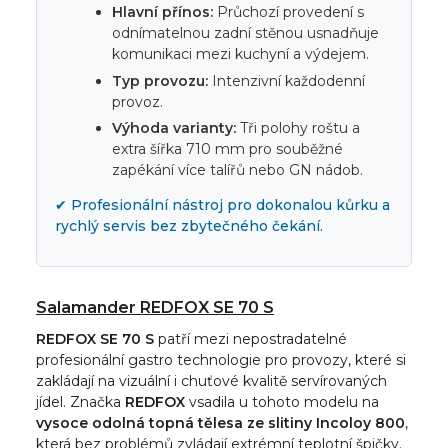
Hlavní přínos:
Průchozí provedení s
odnímatelnou zadní stěnou usnadňuje
komunikaci mezi kuchyní a výdejem.
Typ provozu:
Intenzivní každodenní
provoz.
Výhoda varianty:
Tři polohy roštu a
extra šířka 710 mm pro souběžné
zapékání více talířů nebo GN nádob.
✔ Profesionální nástroj pro dokonalou kůrku a
rychlý servis bez zbytečného čekání.
Salamander REDFOX SE 70 S
REDFOX SE 70 S
patří mezi nepostradatelné
profesionální gastro technologie pro provozy, které si
zakládají na vizuální i chuťové kvalitě servírovaných
jídel. Značka
REDFOX
vsadila u tohoto modelu na
vysoce odolná topná tělesa ze slitiny Incoloy 800
,
která bez problémů zvládají extrémní teplotní špičky.