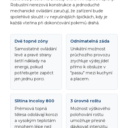
Robustní nerezová konstrukce a jednoduché
mechanické ovládání zaručují, že zařízení bude
spolehlivě sloužit i v nejrušnějších špičkách, kdy je
každá vteřina při dokončování pokrmů drahá.
Dvě topné zóny
Odnímatelná záda
Samostatné ovládání
Unikátní možnost
levé a pravé strany
průchozího provozu
šetří náklady na
zrychluje výdej jídel
energii, pokud
přímo k obsluze v
potřebujete zapéct
"passu" mezi kuchyní
jen jednu porci.
a placem.
Slitina Incoloy 800
3 úrovně roštu
Prémiová topná
Možnost výškového
tělesa odolávají korozi
polohování roštu
a vysokým teplotám
umožňuje přesně
mnohem lépe než
dávkovat intenzitu