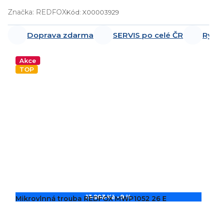
Značka:
REDFOX
Kód:
X00003929
Doprava zdarma
SERVIS po celé ČR
Ryc
Akce
TOP
13 903 Kč
–9 %
Mikrovlnná trouba REDFOX MWP1052 26 E