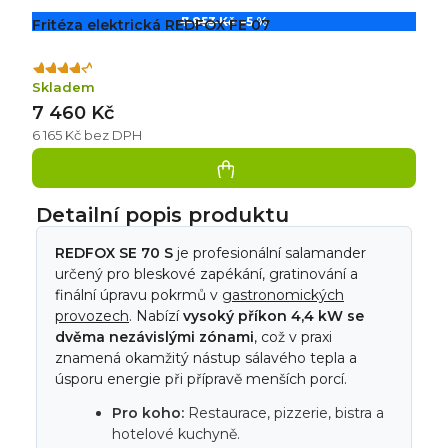
7 853 Kč
–5 %
Fritéza elektrická REDFOX FE 07
Průměrné
Skladem
hodnocení
7 460 Kč
produktu
je
6 165 Kč bez DPH
4,0
z
5
hvězdiček.
Detailní popis produktu
REDFOX SE 70 S
je profesionální salamander
určený pro bleskové zapékání, gratinování a
finální úpravu pokrmů v
gastronomických
provozech
. Nabízí
vysoký příkon 4,4 kW se
dvěma nezávislými zónami
, což v praxi
znamená okamžitý nástup sálavého tepla a
úsporu energie při přípravě menších porcí.
Pro koho:
Restaurace, pizzerie, bistra a
hotelové kuchyně.