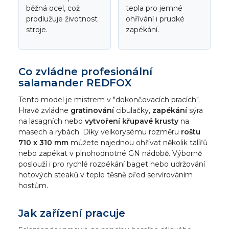
běžná ocel, což
tepla pro jemné
prodlužuje životnost
ohřívání i prudké
stroje.
zapékání.
Co zvládne profesionální
salamander REDFOX
Tento model je mistrem v "dokončovacích pracích".
Hravě zvládne
gratinování
cibulačky,
zapékání
sýra
na lasagních nebo
vytvoření křupavé krusty
na
masech a rybách. Díky velkorysému rozměru
roštu
710 x 310 mm
můžete najednou ohřívat několik talířů
nebo zapékat v plnohodnotné GN nádobě. Výborně
poslouží i pro rychlé rozpékání baget nebo udržování
hotových steaků v teple těsně před servírováním
hostům.
Jak zařízení pracuje