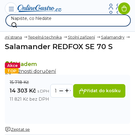
Přejít
na
Nák
obsah
koší
lavní strana
Tepelná technika
Stolní zařízení
Salamandry
Salamander REDFOX SE 70 S
Skladem
Akce
TOP
Možnosti doručení
15 718 Kč
14 303 Kč
Přidat do košíku
11 821 Kč bez DPH
Zeptat se