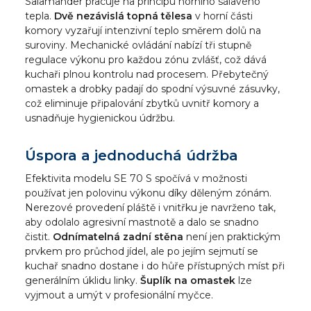
Salamander pracuje na principu horního sálavého
tepla.
Dvě nezávislá topná tělesa
v horní části
komory vyzařují intenzivní teplo směrem dolů na
suroviny. Mechanické ovládání nabízí tři stupně
regulace výkonu pro každou zónu zvlášť, což dává
kuchaři plnou kontrolu nad procesem. Přebytečný
omastek a drobky padají do spodní výsuvné zásuvky,
což eliminuje připalování zbytků uvnitř komory a
usnadňuje hygienickou údržbu.
Úspora a jednoduchá údržba
Efektivita modelu SE 70 S spočívá v možnosti
používat jen polovinu výkonu díky děleným zónám.
Nerezové provedení pláště i vnitřku je navrženo tak,
aby odolalo agresivní mastnotě a dalo se snadno
čistit.
Odnímatelná zadní stěna
není jen praktickým
prvkem pro průchod jídel, ale po jejím sejmutí se
kuchař snadno dostane i do hůře přístupných míst při
generálním úklidu linky.
Šuplík na omastek
lze
vyjmout a umýt v profesionální myčce.