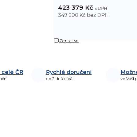
423 379 Kč
349 900 Kč bez DPH
Zeptat se
 celé ČR
Rychlé doručení
Možn
uční
do 2 dnů u Vás
ve Vaší