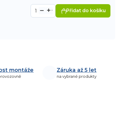
Přidat do košíku
ost montáže
Záruka až 5 let
 provozovně
na vybrané produkty