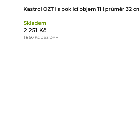
Kastrol OZTI s poklicí objem 11 l průměr 32 c
Skladem
2 251 Kč
1 860 Kč bez DPH