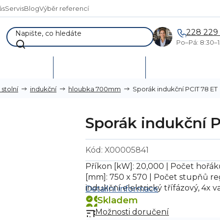
ás
Servis
Blog
Výběr referencí
228 229
Po–Pá: 8:30–1
AKCE %
Vymetání skladů
Poptávka a návr
Sporák indukční PCIT 78 ET
stolní
indukční
hloubka 700mm
Sporák indukční 
Kód:
X00005841
Příkon [kW]: 20,000 | Počet hořák
[mm]: 750 x 570 | Počet stupňů re
indukční elektrický třífázový, 4x 
Detailní informace
Skladem
Možnosti doručení