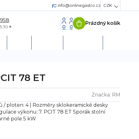
info@onlinegastro.cz
CZK
 958
Prázdný košík
Nákupní
5:30
košík
h
Servis
Podpora
Založit účet
PCIT 78 ET
Značka:
RM
ů / ploten: 4 | Rozměry sklokeramické desky
gulace výkonu: 7.
PCIT 78 ET
Sporák stolní
varné pole 5 kW