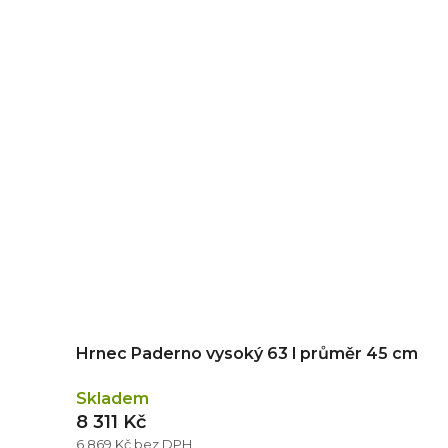
Hrnec Paderno vysoký 63 l průměr 45 cm
Skladem
8 311 Kč
6 869 Kč bez DPH