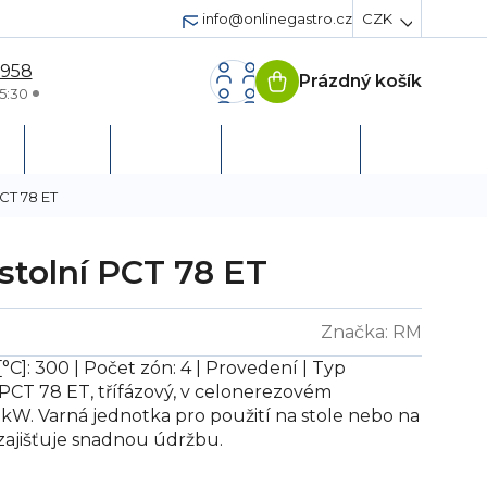
info@onlinegastro.cz
CZK
 958
Prázdný košík
Nákupní
5:30
košík
h
Servis
Podpora
Založit účet
PCT 78 ET
 stolní PCT 78 ET
Značka:
RM
[°C]: 300 | Počet zón: 4 | Provedení | Typ
 PCT 78 ET, třífázový, v celonerezovém
 kW. Varná jednotka pro použití na stole nebo na
zajišťuje snadnou údržbu.