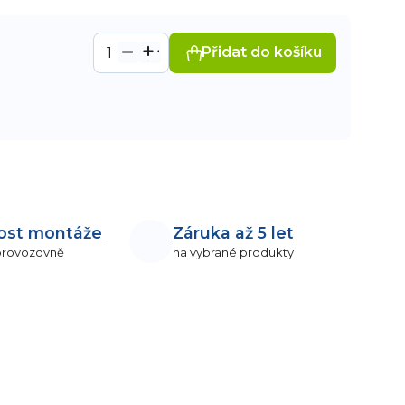
Přidat do košíku
ost montáže
Záruka až 5 let
 provozovně
na vybrané produkty