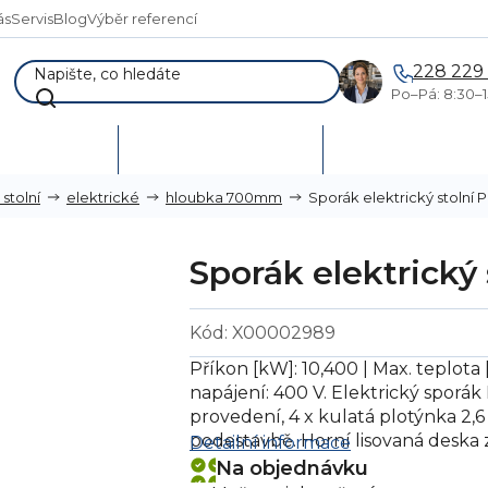
ás
Servis
Blog
Výběr referencí
228 229
Po–Pá: 8:30–1
AKCE %
Vymetání skladů
Poptávka a návr
Sporák elektrický stolní 
stolní
elektrické
hloubka 700mm
Sporák elektrický
Kód:
X00002989
Příkon [kW]: 10,400 | Max. teplota 
napájení: 400 V.
Elektrický sporák
provedení, 4 x kulatá plotýnka 2,6
podestavbě. Horní lisovaná deska 
Detailní informace
Na objednávku