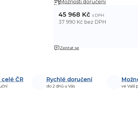
Možnosti doručení
45 968 Kč
37 990 Kč bez DPH
Zeptat se
 celé ČR
Rychlé doručení
Možn
uční
do 2 dnů u Vás
ve Vaší