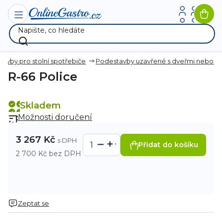
Přejít
na
Nák
obsah
koší
avby pro stolní spotřebiče
Podestavby uzavřené s dveřmi nebo z
R-66 Police
Skladem
Možnosti doručení
3 267 Kč
Přidat do košíku
2 700 Kč bez DPH
Zeptat se