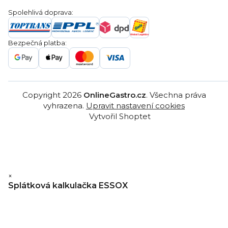
Obchodní podmínky
Servis a reklamace
Ochrana osobních údajů
Spolehlivá doprava:
Poptávka
Reklamační řády
Gastro projekty
Značky
Bezpečná platba:
Gastro velkoobchod
Copyright 2026
OnlineGastro.cz
. Všechna práva
vyhrazena.
Upravit nastavení cookies
Vytvořil Shoptet
×
Splátková kalkulačka ESSOX