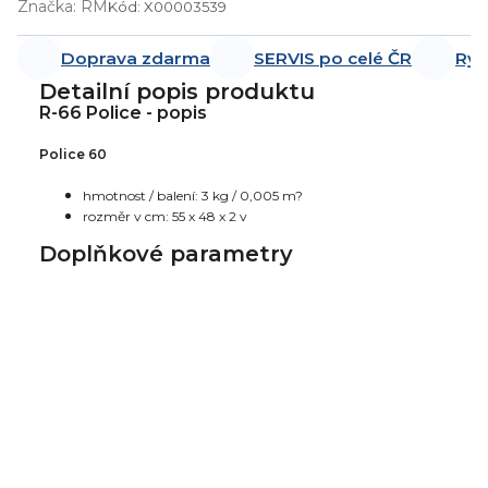
Značka:
RM
Kód:
X00003539
Doprava zdarma
SERVIS po celé ČR
Ryc
Detailní popis produktu
R-66 Police - popis
Police 60
hmotnost / balení: 3 kg / 0,005 m?
rozměr v cm: 55 x 48 x 2 v
Doplňkové parametry