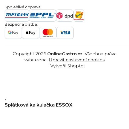
Obchodní podmínky
Servis a reklamace
Ochrana osobních údajů
Spolehlivá doprava:
Poptávka
Reklamační řády
Gastro projekty
Značky
Bezpečná platba:
Gastro velkoobchod
Copyright 2026
OnlineGastro.cz
. Všechna práva
vyhrazena.
Upravit nastavení cookies
Vytvořil Shoptet
×
Splátková kalkulačka ESSOX