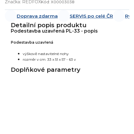
Značka:
REDFOX
Kód:
X00003038
Doprava zdarma
SERVIS po celé ČR
Ryc
Detailní popis produktu
Podestavba uzavřená PL-33 - popis
Podestavba uzavřená
výškově nastavitelné nohy
rozměr v cm: 33 x 51 x 57 - 63 v
Doplňkové parametry