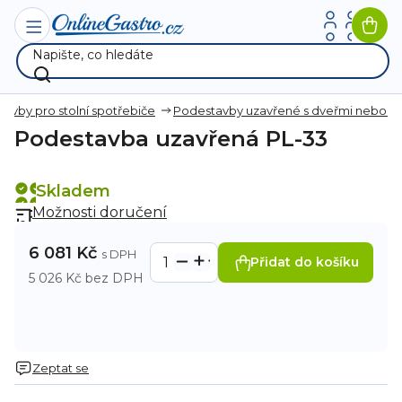
Přejít
na
Nák
obsah
koší
avby pro stolní spotřebiče
Podestavby uzavřené s dveřmi nebo z
Podestavba uzavřená PL-33
Skladem
Možnosti doručení
6 081 Kč
Přidat do košíku
5 026 Kč bez DPH
Zeptat se