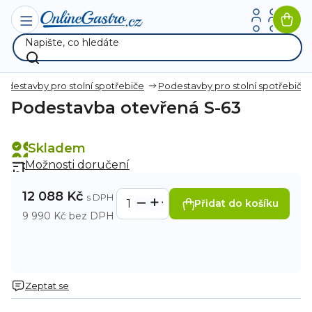
Přejít
na
Nák
obsah
koší
odestavby pro stolní spotřebiče
Podestavby pro stolní spotřebiče
Podestavba otevřená S-63
Skladem
Možnosti doručení
12 088 Kč
Přidat do košíku
9 990 Kč bez DPH
Zeptat se