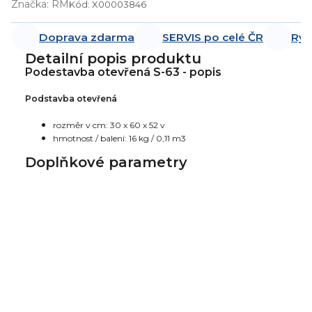
Značka:
RM
Kód:
X00003846
Doprava zdarma
SERVIS po celé ČR
Ryc
Detailní popis produktu
Podestavba otevřená S-63 - popis
Podstavba otevřená
rozměr v cm: 30 x 60 x 52 v
hmotnost / balení: 16 kg / 0,11 m3
Doplňkové parametry