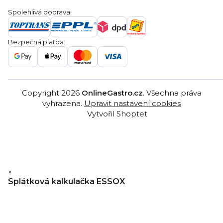
Obchodní podmínky
Servis a reklamace
Ochrana osobních údajů
Spolehlivá doprava:
Poptávka
Reklamační řády
Gastro projekty
Značky
Bezpečná platba:
Gastro velkoobchod
Copyright 2026
OnlineGastro.cz
. Všechna práva
vyhrazena.
Upravit nastavení cookies
Vytvořil Shoptet
×
Splátková kalkulačka ESSOX