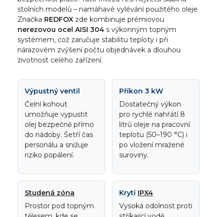
stolních modelů – namáhavé vylévání použitého oleje.
Značka
REDFOX
zde kombinuje prémiovou
nerezovou ocel AISI 304
s výkonným topným
systémem, což zaručuje stabilitu teploty i při
nárazovém zvýšení počtu objednávek a dlouhou
životnost celého zařízení.
Výpustný ventil
Příkon 3 kW
Čelní kohout
Dostatečný výkon
umožňuje vypustit
pro rychlé nahřátí 8
olej bezpečně přímo
litrů oleje na pracovní
do nádoby. Šetří čas
teplotu (50–190 °C) i
personálu a snižuje
po vložení mražené
riziko popálení.
suroviny.
Studená zóna
Krytí
IPX4
Prostor pod topným
Vysoká odolnost proti
tělesem, kde se
stříkající vodě