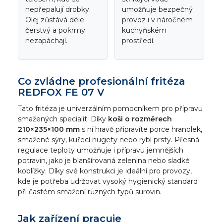
nepřepalují drobky.
umožňuje bezpečný
Olej zůstává déle
provoz i v náročném
čerstvý a pokrmy
kuchyňském
nezapáchají.
prostředí.
Co zvládne profesionální fritéza
REDFOX FE 07 V
Tato fritéza je univerzálním pomocníkem pro přípravu
smažených specialit. Díky
koši o rozměrech
210×235×100 mm
s ní hravě připravíte porce hranolek,
smažené sýry, kuřecí nugety nebo rybí prsty. Přesná
regulace teploty umožňuje i přípravu jemnějších
potravin, jako je blanšírovaná zelenina nebo sladké
koblížky. Díky své konstrukci je ideální pro provozy,
kde je potřeba udržovat vysoký hygienický standard
při častém smažení různých typů surovin.
Jak zařízení pracuje