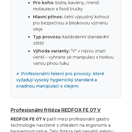
Pro koho:
bistra, kavárny, menší
restaurace a food trucky
Hlavní přínos:
čelní výpustný kohout
pro bezpečnou a bleskovou výměnu
oleje
Typ provozu:
každodenní standardní
zátěž
Výhoda varianty:
"V" v názvu značí
ventil – vyhnete se manipulaci s horkou
vanou plnou tuku
✔ Profesionální řešení pro provozy, které
vyžadují vysoký hygienický standard a
snadnou manipulaci s olejem.
Profesionální fritéza REDFOX FE 07 V
REDFOX FE 07 V
patří mezi profesionální gastro
technologie navržené s ohledem na ergonomii a
bezpečnost práce. Tato fritéza řeší největší slabinu