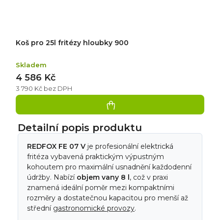
Koš pro 25l fritézy hloubky 900
Skladem
4 586 Kč
3 790 Kč bez DPH
Detailní popis produktu
REDFOX FE 07 V
je profesionální elektrická
fritéza vybavená praktickým výpustným
kohoutem pro maximální usnadnění každodenní
údržby. Nabízí
objem vany 8 l
, což v praxi
znamená ideální poměr mezi kompaktními
rozměry a dostatečnou kapacitou pro menší až
střední
gastronomické provozy
.