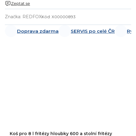
Zeptat se
Značka:
REDFOX
Kód:
X00000893
Doprava zdarma
SERVIS po celé ČR
Ryc
Koš pro 8 l fritézy hloubky 600 a stolní fritézy