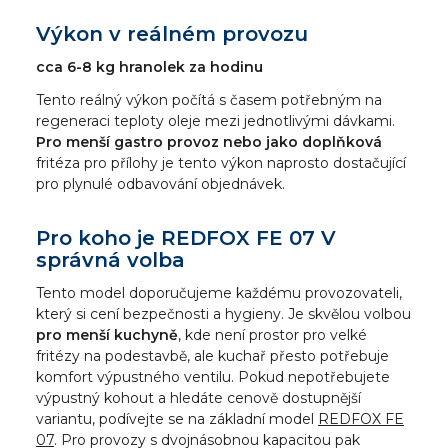
Výkon v reálném provozu
cca 6-8 kg hranolek za hodinu
Tento reálný výkon počítá s časem potřebným na
regeneraci teploty oleje mezi jednotlivými dávkami.
Pro menší gastro provoz nebo jako doplňková
fritéza pro přílohy je tento výkon naprosto dostačující
pro plynulé odbavování objednávek.
Pro koho je REDFOX FE 07 V
správná volba
Tento model doporučujeme každému provozovateli,
který si cení bezpečnosti a hygieny. Je skvělou volbou
pro menší kuchyně
, kde není prostor pro velké
fritézy na podestavbě, ale kuchař přesto potřebuje
komfort výpustného ventilu. Pokud nepotřebujete
výpustný kohout a hledáte cenově dostupnější
variantu, podívejte se na základní model
REDFOX FE
07
. Pro provozy s dvojnásobnou kapacitou pak