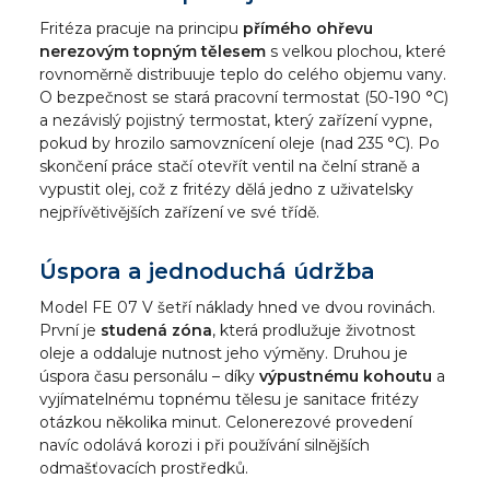
Fritéza pracuje na principu
přímého ohřevu
nerezovým topným tělesem
s velkou plochou, které
rovnoměrně distribuuje teplo do celého objemu vany.
O bezpečnost se stará pracovní termostat (50-190 °C)
a nezávislý pojistný termostat, který zařízení vypne,
pokud by hrozilo samovznícení oleje (nad 235 °C). Po
skončení práce stačí otevřít ventil na čelní straně a
vypustit olej, což z fritézy dělá jedno z uživatelsky
nejpřívětivějších zařízení ve své třídě.
Úspora a jednoduchá údržba
Model FE 07 V šetří náklady hned ve dvou rovinách.
První je
studená zóna
, která prodlužuje životnost
oleje a oddaluje nutnost jeho výměny. Druhou je
úspora času personálu – díky
výpustnému kohoutu
a
vyjímatelnému topnému tělesu je sanitace fritézy
otázkou několika minut. Celonerezové provedení
navíc odolává korozi i při používání silnějších
odmašťovacích prostředků.