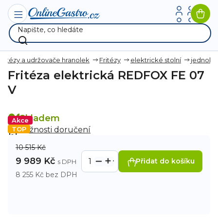
Přejít
na
Nák
obsah
koší
Fritézy a udržovače hranolek
Fritézy
elektrické stolní
jednoko
Fritéza elektrická REDFOX FE 07
V
Skladem
Akce
TOP
Možnosti doručení
10 515 Kč
9 989 Kč
Přidat do košíku
8 255 Kč bez DPH