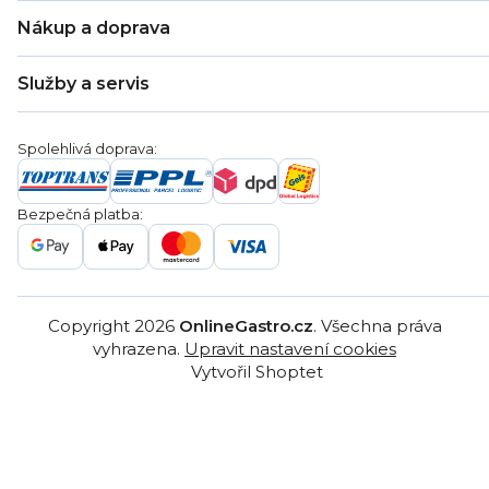
O nás
Nákup a doprava
Kontakty
Zákaznická podpora
Doprava a platba
Hodnocení obchodu
Služby a servis
Záruka
Věrnostní program
Nákup na splátky
Blog
Montáž
Obchodní podmínky
Servis a reklamace
Ochrana osobních údajů
Spolehlivá doprava:
Poptávka
Reklamační řády
Gastro projekty
Značky
Bezpečná platba:
Gastro velkoobchod
Copyright 2026
OnlineGastro.cz
. Všechna práva
vyhrazena.
Upravit nastavení cookies
Vytvořil Shoptet