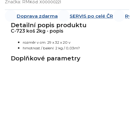
Značka:
RM
Kód:
X00000221
Doprava zdarma
SERVIS po celé ČR
Ryc
Detailní popis produktu
C-723 koš 2kg - popis
rozměr v cm: 29 x 32 x 20 v
hmotnost / balení: 2 kg / 0,03m?
Doplňkové parametry