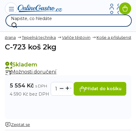
Přejít
na
Nák
obsah
koší
ní strana
Tepelná technika
Vařiče těstovin
Koše a příslušenství
C-723 koš 2kg
Skladem
Možnosti doručení
5 554 Kč
Přidat do košíku
4 590 Kč bez DPH
Zeptat se