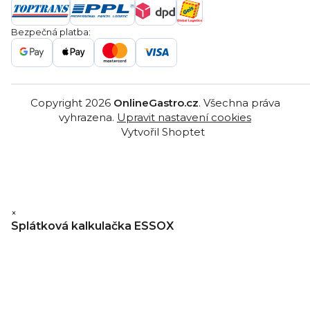
Gastro projekty
Značky
Bezpečná platba:
Gastro velkoobchod
Copyright 2026
OnlineGastro.cz
. Všechna práva
vyhrazena.
Upravit nastavení cookies
Vytvořil Shoptet
×
Splátková kalkulačka ESSOX