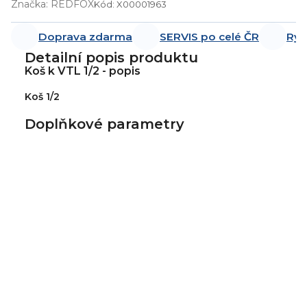
Značka:
REDFOX
Kód:
X00001963
Doprava zdarma
SERVIS po celé ČR
Ryc
Detailní popis produktu
Koš k VTL 1/2 - popis
Koš 1/2
Doplňkové parametry