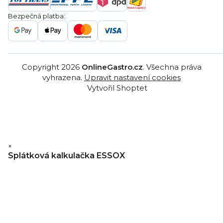
Gastro projekty
Značky
Bezpečná platba:
Gastro velkoobchod
Copyright 2026
OnlineGastro.cz
. Všechna práva
vyhrazena.
Upravit nastavení cookies
Vytvořil Shoptet
×
Splátková kalkulačka ESSOX