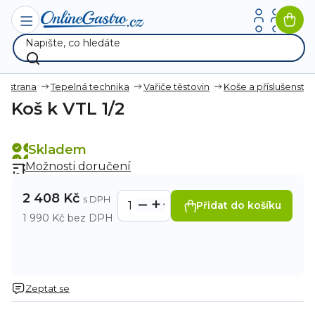
Přejít
na
Nák
obsah
koší
ní strana
Tepelná technika
Vařiče těstovin
Koše a příslušenství
Koš k VTL 1/2
Skladem
Možnosti doručení
2 408 Kč
Přidat do košíku
1 990 Kč bez DPH
Zeptat se