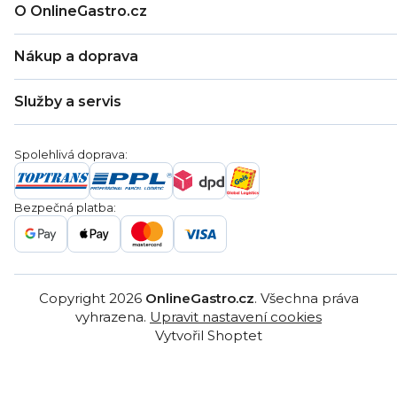
O OnlineGastro.cz
O nás
Nákup a doprava
Kontakty
Zákaznická podpora
Doprava a platba
Hodnocení obchodu
Služby a servis
Záruka
Věrnostní program
Nákup na splátky
Blog
Montáž
Obchodní podmínky
Servis a reklamace
Ochrana osobních údajů
Spolehlivá doprava:
Poptávka
Reklamační řády
Gastro projekty
Značky
Bezpečná platba:
Gastro velkoobchod
Copyright 2026
OnlineGastro.cz
. Všechna práva
vyhrazena.
Upravit nastavení cookies
Vytvořil Shoptet