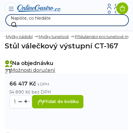
Přejít
na
Nák
obsah
koší
Myčky nádobí
Myčky tunelové
Příslušenství pro tunelové my
Stůl válečkový výstupní CT-167
Na objednávku
Možnosti doručení
66 417 Kč
54 890 Kč bez DPH
Přidat do košíku