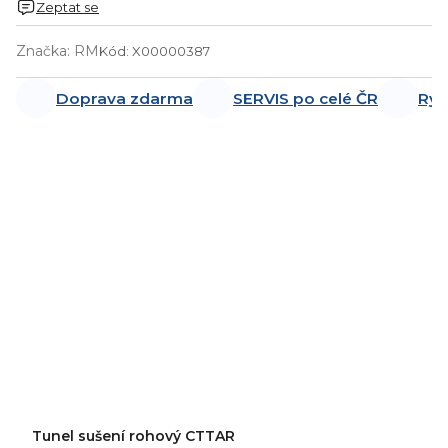
Zeptat se
Značka:
RM
Kód:
X00000387
Doprava zdarma
SERVIS po celé ČR
Ryc
Tunel sušení rohový CTTAR