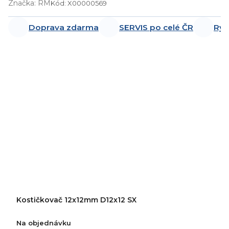
Značka:
RM
Kód:
X00000569
Doprava zdarma
SERVIS po celé ČR
Ryc
Kostičkovač 12x12mm D12x12 SX
Na objednávku