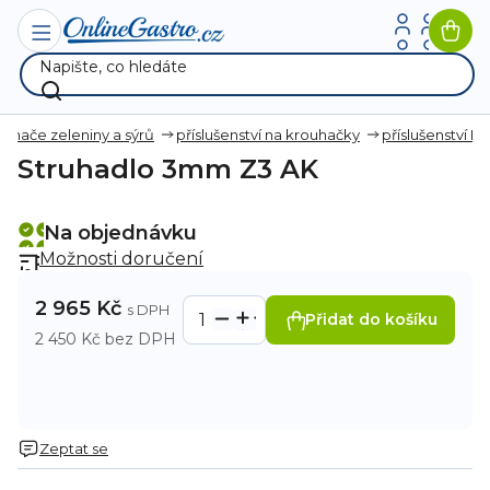
Přejít
na
Nák
obsah
koší
ouhače zeleniny a sýrů
příslušenství na krouhačky
příslušenství R
Struhadlo 3mm Z3 AK
Na objednávku
Možnosti doručení
2 965 Kč
Přidat do košíku
2 450 Kč bez DPH
Zeptat se