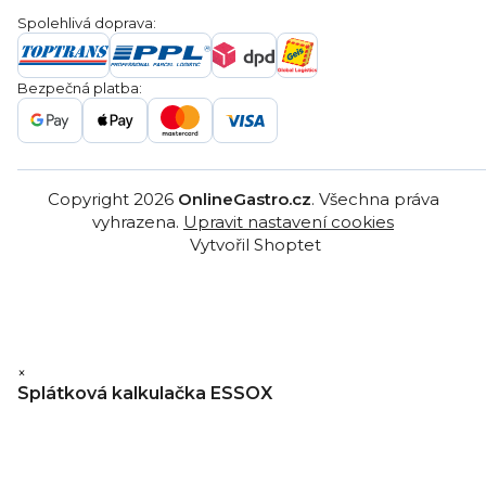
Servis a reklamace
Ochrana osobních údajů
Spolehlivá doprava:
Poptávka
Reklamační řády
Gastro projekty
Značky
Bezpečná platba:
Gastro velkoobchod
Copyright 2026
OnlineGastro.cz
. Všechna práva
vyhrazena.
Upravit nastavení cookies
Vytvořil Shoptet
×
Splátková kalkulačka ESSOX