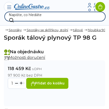
Přejít
na
Nák
obsah
koší
ika
Sporáky
Sporáky se skříňkou, stolní
tálové
hloubka 90
Sporák tálový plynový TP 98 G
Na objednávku
Možnosti doručení
118 459 Kč
97 900 Kč bez DPH
Přidat do košíku