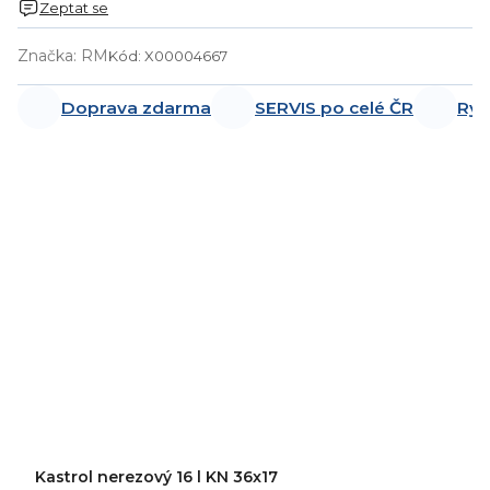
Zeptat se
Značka:
RM
Kód:
X00004667
Doprava zdarma
SERVIS po celé ČR
Ryc
Kastrol nerezový 16 l KN 36x17