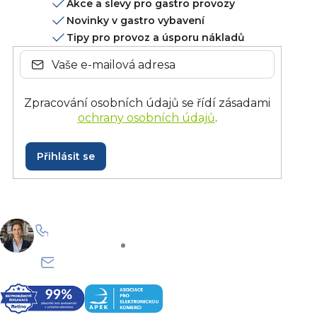
Akce a slevy pro gastro provozy
Novinky v gastro vybavení
Tipy pro provoz a úsporu nákladů
Zpracování osobních údajů se řídí zásadami
ochrany osobních údajů
.
Přihlásit se
+420 228 229 958
Po–Pá: 8:30–15:30
info@onlinegastro.cz
Odpovíme co nejdříve