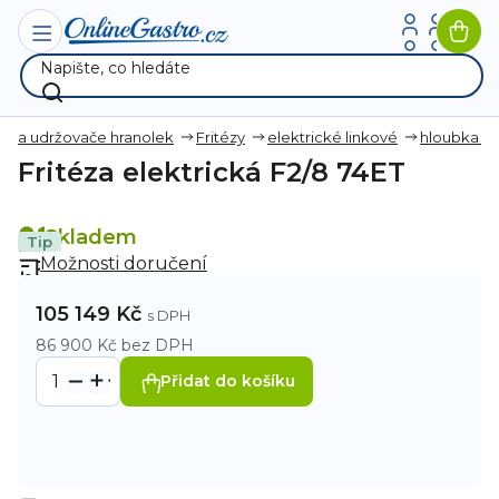
Přejít
na
Nák
obsah
koší
ézy a udržovače hranolek
Fritézy
elektrické linkové
hloubka 
Fritéza elektrická F2/8 74ET
Skladem
Tip
Možnosti doručení
105 149 Kč
86 900 Kč bez DPH
Přidat do košíku