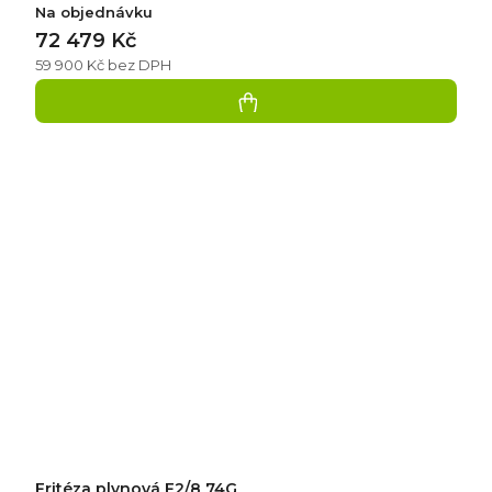
Na objednávku
72 479 Kč
59 900 Kč bez DPH
Fritéza plynová F2/8 74G