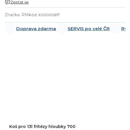
Zeptat se
Značka:
RM
Kód:
X00000817
Doprava zdarma
SERVIS po celé ČR
Ryc
Koš pro 13l fritézy hloubky 700