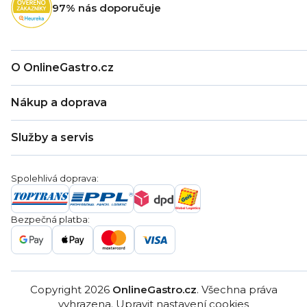
97% nás doporučuje
í
O OnlineGastro.cz
O nás
Nákup a doprava
Kontakty
Zákaznická podpora
Doprava a platba
Hodnocení obchodu
Služby a servis
Záruka
Věrnostní program
Nákup na splátky
Blog
Montáž
Obchodní podmínky
Servis a reklamace
Ochrana osobních údajů
Spolehlivá doprava:
Poptávka
Reklamační řády
Gastro projekty
Značky
Bezpečná platba:
Gastro velkoobchod
Copyright 2026
OnlineGastro.cz
. Všechna práva
vyhrazena.
Upravit nastavení cookies