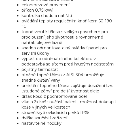
celonerezové provedení
příkon 0,75 kW/l
kontrolka chodu a nahřátí
ovládání teploty regulačním knoflíkem 50-190
°C
topné vinuté těleso s velkým povrchem pro
prodloužení jeho životnosti a rovnoměrné
nahřátí olejové lázně
snadno odmontovatelný ovládací panel pro
servisní úkony
výpust do odnímatelného kolektoru v
podestavbě se sítem proti hrubým nečistotám
pojistný termostat
otočné topné těleso z AISI 304 umožňuje
snadné čištění vany
umístění topného tělesa zajišťuje dosažení tzv.
„
studené zóny
“ pro delší životnost oleje
držák košů z pochromované oceli
víko a 2x koš součástí balení - možnost dokoupit
koše v jiných velikostech
stupeň krytí ovládacích prvků IPX5
dvířka součástí zařízení
nastavitelné nožičky