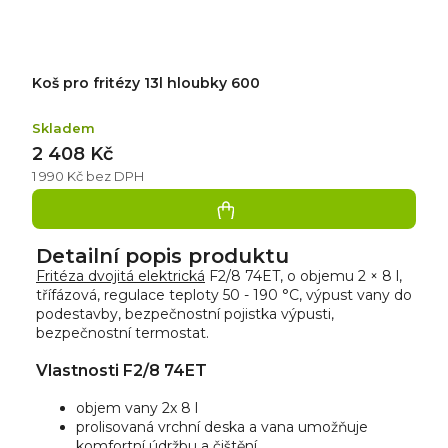
Koš pro fritézy 13l hloubky 600
Skladem
2 408 Kč
1 990 Kč bez DPH
Detailní popis produktu
Fritéza dvojitá elektrická
F2/8 74ET, o objemu 2 × 8 l,
třífázová, regulace teploty 50 - 190 °C, výpust vany do
podestavby, bezpečnostní pojistka výpusti,
bezpečnostní termostat.
Vlastnosti F2/8 74ET
objem vany 2x 8 l
prolisovaná vrchní deska a vana umožňuje
komfortní údržbu a čištění