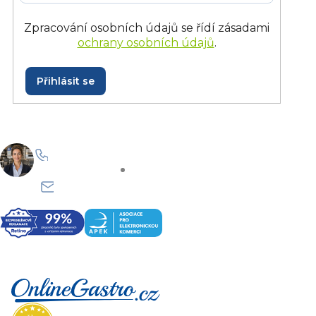
Zpracování osobních údajů se řídí zásadami
ochrany osobních údajů
.
Přihlásit se
+420 228 229 958
Po–Pá: 8:30–15:30
info@onlinegastro.cz
Odpovíme co nejdříve
Z
á
p
a
t