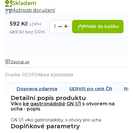
Skladem
Možnosti doručení
592 Kč
Přidat do košíku
489 Kč bez DPH
Zeptat se
Značka:
REDFOX
Kód:
X00005029
Doprava zdarma
SERVIS po celé ČR
Ryc
Detailní popis produktu
Víko
ke gastronádobě
GN 1/1
s otvorem na
ucha - popis
GN 1/1 víko gastronádoby, s otvory pro ucha
Doplňkové parametry