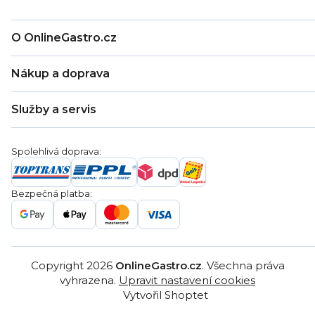
O OnlineGastro.cz
O nás
Nákup a doprava
Kontakty
Zákaznická podpora
Doprava a platba
Hodnocení obchodu
Služby a servis
Záruka
Věrnostní program
Nákup na splátky
Blog
Montáž
Obchodní podmínky
Servis a reklamace
Ochrana osobních údajů
Spolehlivá doprava:
Poptávka
Reklamační řády
Gastro projekty
Značky
Bezpečná platba:
Gastro velkoobchod
Copyright 2026
OnlineGastro.cz
. Všechna práva
vyhrazena.
Upravit nastavení cookies
Vytvořil Shoptet