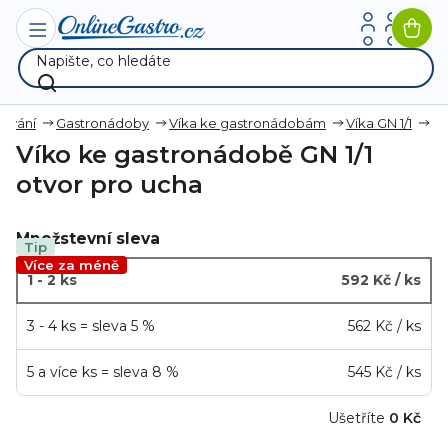
Přejít
na
Nák
obsah
koší
hování
Gastronádoby
Víka ke gastronádobám
Víka GN 1/1
Víko ke gastronádobě GN 1/1
otvor pro ucha
Množstevní sleva
Tip
Více za méně
1 - 2 ks
592 Kč
/ ks
3 - 4 ks = sleva 5 %
562 Kč
/ ks
5 a více ks = sleva 8 %
545 Kč
/ ks
Ušetříte
0 Kč