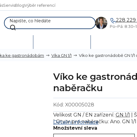
ás
Servis
Blog
Výběr referencí
228 229
Po–Pá: 8:30–1
AKCE %
Vymetání skladů
Poptávka a návr
Víko ke gastronádobě GN 1/1 
íka ke gastronádobám
Víka GN 1/1
Víko ke gastronád
naběračku
Kód:
X00005028
Velikost GN / EN zařízení:
GN 1/1
| 
| Otvor pro naběračku: Ano. GN 1/1
Detailní informace
Množstevní sleva