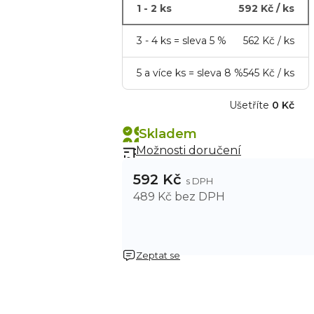
1 - 2 ks
592 Kč
/ ks
3 - 4 ks = sleva 5 %
562 Kč
/ ks
5 a více ks = sleva 8 %
545 Kč
/ ks
Ušetříte
0 Kč
Skladem
Možnosti doručení
592 Kč
489 Kč bez DPH
Zeptat se