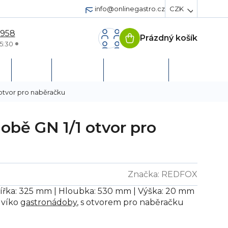
info@onlinegastro.cz
CZK
 958
Prázdný košík
Nákupní
5:30
košík
h
Servis
Podpora
Založit účet
otvor pro naběračku
obě GN 1/1 otvor pro
Značka:
REDFOX
Šířka: 325 mm | Hloubka: 530 mm | Výška: 20 mm
 víko
gastronádoby
, s otvorem pro naběračku