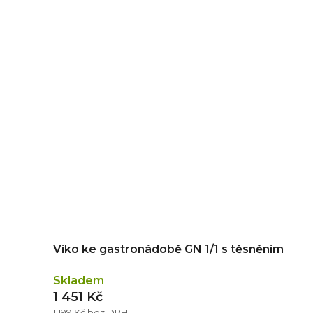
Víko ke gastronádobě GN 1/1 s těsněním
Skladem
1 451 Kč
1 199 Kč bez DPH