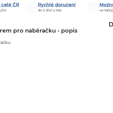
 celé ČR
Rychlé doručení
Možn
uční
do 2 dnů u Vás
ve Vaší
D
orem pro naběračku - popis
račku