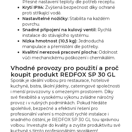
Přesné nastavení teploty dle potřeb receptu.
Krytí IPX4:
Zvýšená bezpečnost díky ochraně
proti stříkající vodě.
Nastavitelné nožičky:
Stabilita na každém
povrchu.
Snadné připojení na kulový ventil:
Rychlá
instalace do stávajícího systému.
Nízka hmotnost (10,5 kg):
Jednoduchá
manipulace a přemístění dle potřeby.
Kvalitní nerezová pracovní plocha:
Odolnost
vůči mechanickému poškození i chemikáliím.
Vhodné provozy pro použití a proč
koupit produkt REDFOX SP 30 GL
Sporák je ideální volbou pro restaurace, hotelové
kuchyně, bistra, školní jídelny, cateringové společnosti
i menší provozovny s omezeným prostorem. Díky
své flexibilitě a vysokému výkonu zvládne náročný
provoz i v rušných podmínkách. Pokud hledáte
spolehlivé, bezpečné a efektivní řešení pro
profesionální vaření s možností rychlé instalace i
snadného čištění, je REDFOX SP 30 GL tou správnou
volbou. Investujte do kvality a zvyšte produktivitu své
kuchyně s tímto profesionálním sporákem!