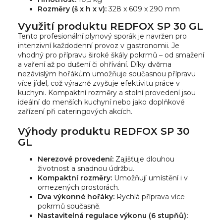
Rozměry (š x h x v):
328 x 609 x 290 mm
Využití produktu REDFOX SP 30 GL
Tento profesionální plynový sporák je navržen pro
intenzivní každodenní provoz v gastronomii. Je
vhodný pro přípravu široké škály pokrmů – od smažení
a vaření až po dušení či ohřívání. Díky dvěma
nezávislým hořákům umožňuje současnou přípravu
více jídel, což výrazně zvyšuje efektivitu práce v
kuchyni. Kompaktní rozměry a stolní provedení jsou
ideální do menších kuchyní nebo jako doplňkové
zařízení při cateringových akcích.
Výhody produktu REDFOX SP 30
GL
Nerezové provedení:
Zajišťuje dlouhou
životnost a snadnou údržbu.
Kompaktní rozměry:
Umožňují umístění i v
omezených prostorách.
Dva výkonné hořáky:
Rychlá příprava více
pokrmů současně.
Nastavitelná regulace výkonu (6 stupňů):