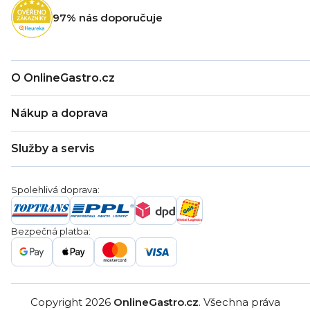
t
97% nás doporučuje
í
O OnlineGastro.cz
O nás
Nákup a doprava
Kontakty
Zákaznická podpora
Doprava a platba
Hodnocení obchodu
Služby a servis
Záruka
Věrnostní program
Nákup na splátky
Blog
Montáž
Obchodní podmínky
Servis a reklamace
Ochrana osobních údajů
Spolehlivá doprava:
Poptávka
Reklamační řády
Gastro projekty
Značky
Bezpečná platba:
Gastro velkoobchod
Copyright 2026
OnlineGastro.cz
. Všechna práva