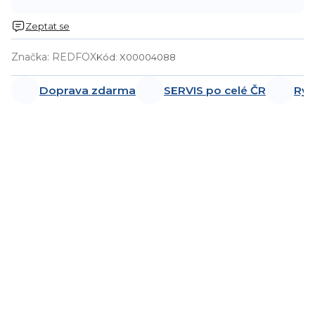
Zeptat se
Značka:
REDFOX
Kód:
X00004088
Doprava zdarma
SERVIS po celé ČR
Ryc