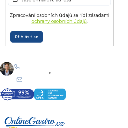
Zpracování osobních údajů se řídí zásadami
ochrany osobních údajů
.
Přihlásit se
+420 228 229 958
Po–Pá: 8:30–15:30
info@onlinegastro.cz
Odpovíme co nejdříve
Z
á
p
a