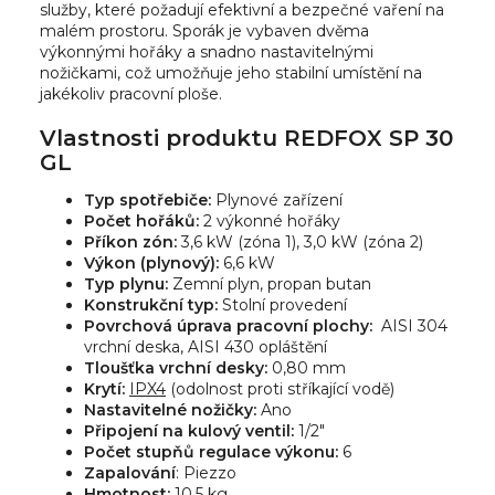
služby, které požadují efektivní a bezpečné vaření na
malém prostoru. Sporák je vybaven dvěma
výkonnými hořáky a snadno nastavitelnými
nožičkami, což umožňuje jeho stabilní umístění na
jakékoliv pracovní ploše.
Vlastnosti produktu REDFOX SP 30
GL
Typ spotřebiče:
Plynové zařízení
Počet hořáků:
2 výkonné hořáky
Příkon zón:
3,6 kW (zóna 1), 3,0 kW (zóna 2)
Výkon (plynový):
6,6 kW
Typ plynu:
Zemní plyn, propan butan
Konstrukční typ:
Stolní provedení
Povrchová úprava pracovní plochy:
AISI 304
vrchní deska, AISI 430 opláštění
Tloušťka vrchní desky:
0,80 mm
Krytí:
IPX4
(odolnost proti stříkající vodě)
Nastavitelné nožičky:
Ano
Připojení na kulový ventil:
1/2"
Počet stupňů regulace výkonu:
6
Zapalování
: Piezzo
Hmotnost:
10,5 kg