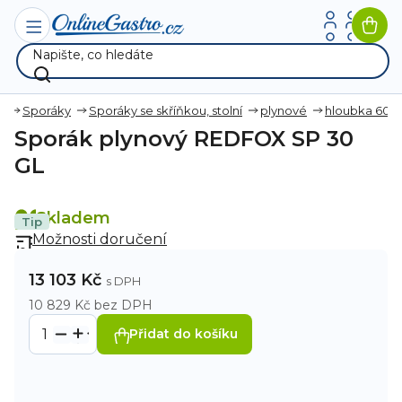
Přejít
na
Nák
obsah
koší
a
Sporáky
Sporáky se skříňkou, stolní
plynové
hloubka 60
Sporák plynový REDFOX SP 30
GL
Skladem
Tip
Možnosti doručení
13 103 Kč
10 829 Kč bez DPH
Přidat do košíku