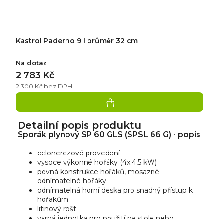
Kastrol Paderno 9 l průměr 32 cm
Na dotaz
2 783 Kč
2 300 Kč bez DPH
Detailní popis produktu
Sporák plynový SP 60 GLS (SPSL 66 G) - popis
celonerezové provedení
vysoce výkonné hořáky (4x 4,5 kW)
pevná konstrukce hořáků, mosazné
odnímatelné hořáky
odnímatelná horní deska pro snadný přístup k
hořákům
litinový rošt
varná jednotka pro použití na stole nebo