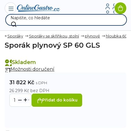
Přejít
na
Nák
obsah
koší
a
Sporáky
Sporáky se skříňkou, stolní
plynové
hloubka 60
Sporák plynový SP 60 GLS
Skladem
Možnosti doručení
31 822 Kč
26 299 Kč bez DPH
Přidat do košíku