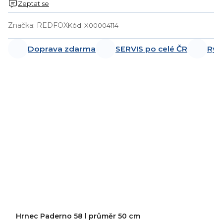
Zeptat se
Značka:
REDFOX
Kód:
X00004114
Doprava zdarma
SERVIS po celé ČR
Ryc
Hrnec Paderno 58 l průměr 50 cm