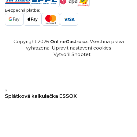
Gastro projekty
Značky
Bezpečná platba:
Gastro velkoobchod
Copyright 2026
OnlineGastro.cz
. Všechna práva
vyhrazena.
Upravit nastavení cookies
Vytvořil Shoptet
×
Splátková kalkulačka ESSOX