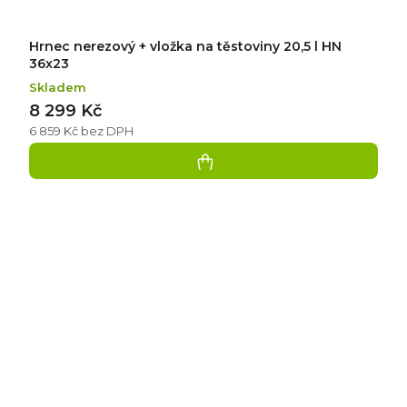
Hrnec nerezový + vložka na těstoviny 20,5 l HN
36x23
Skladem
8 299 Kč
6 859 Kč bez DPH