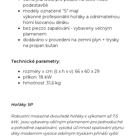
podestavbě
modely označené “S“ mají
výkonné profesionální hořáky a odnímatelnou
horní lisovanou desku
bez piezzo zapalování - vybaveny věčným
plamenem
dodáváno v provedení na zemní plyn + trysky
na propan butan
Technické parametry:
rozměry v cm (š x h x v): 66 x 60 x 29
příkon: 18 kW
hmotnost: 31,6 kg
Hořáky SP
Robustní mosazné dvouřadé hořáky s výkonem až 7,5
kW, jsou vybaveny věčným plamenem pro jednoduché
a pohodlné zapalování, vysoká účinnost spalování plynu
díky moderním vysoce odolným tryskám přináší vyšší