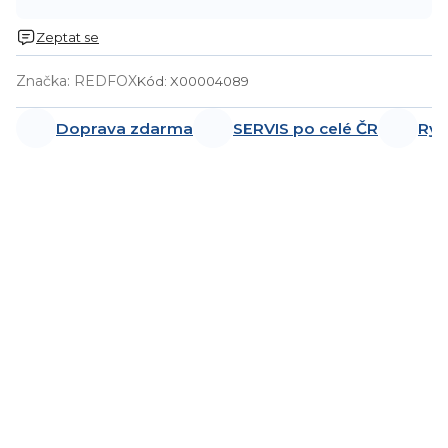
Zeptat se
Značka:
REDFOX
Kód:
X00004089
Doprava zdarma
SERVIS po celé ČR
Ryc