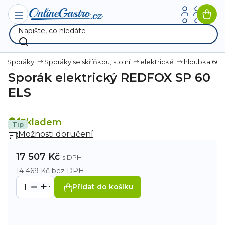
Přejít
na
Nák
obsah
koší
Sporáky
Sporáky se skříňkou, stolní
elektrické
hloubka 6
Sporák elektrický REDFOX SP 60
ELS
Skladem
Tip
Možnosti doručení
17 507 Kč
14 469 Kč bez DPH
Přidat do košíku