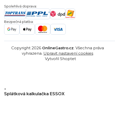
Obchodní podmínky
Servis a reklamace
Ochrana osobních údajů
Spolehlivá doprava:
Poptávka
Reklamační řády
Gastro projekty
Značky
Bezpečná platba:
Gastro velkoobchod
Copyright 2026
OnlineGastro.cz
. Všechna práva
vyhrazena.
Upravit nastavení cookies
Vytvořil Shoptet
×
Splátková kalkulačka ESSOX