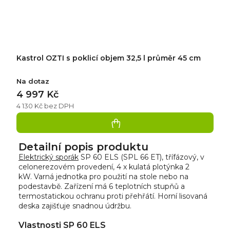
Kastrol OZTI s poklicí objem 32,5 l průměr 45 cm
Na dotaz
4 997 Kč
4 130 Kč bez DPH
Detailní popis produktu
Elektrický sporák
SP 60 ELS (SPL 66 ET), třífázový, v
celonerezovém provedení, 4 x kulatá plotýnka 2
kW. Varná jednotka pro použití na stole nebo na
podestavbě. Zařízení má 6 teplotních stupňů a
termostatickou ochranu proti přehřátí. Horní lisovaná
deska zajišťuje snadnou údržbu.
Vlastnosti SP 60 ELS