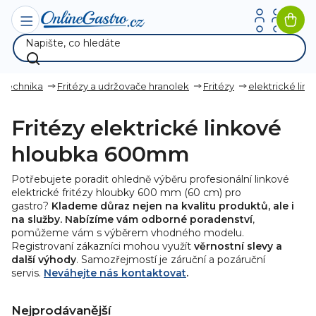
Přejít
na
Nák
obsah
koší
 technika
Fritézy a udržovače hranolek
Fritézy
elektrické lin
Fritézy elektrické linkové
hloubka 600mm
Potřebujete poradit ohledně výběru profesionální linkové
elektrické fritézy hloubky 600 mm (60 cm) pro
gastro?
Klademe důraz nejen na kvalitu produktů, ale i
na služby. Nabízíme vám odborné poradenství
,
pomůžeme vám s výběrem vhodného modelu.
Registrovaní zákazníci mohou využít
věrnostní slevy a
další výhody
. Samozřejmostí je záruční a pozáruční
servis.
Neváhejte nás kontaktovat
.
Nejprodávanější