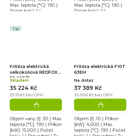
Max. teplota [°C]: 190 |
Max. teplota [°C]: 190 |
Počet košů: 1 |
Počet košů: 2 |
Provedení | Typ
Provedení | Typ
napájení: 400 V. Fritéza
napájení: 230 V. Fritéza
elektrická FPDL 1333ET
elektrická FE 60EL, 2x
Tip
třífázová,...
lisovaná...
Fritéza elektrická
Fritéza elektrická F10T
velkokošová REDFOX
63EM
FE 60T/P
Skladem
Na dotaz
35 224 Kč
37 389 Kč
29 111 Kč bez DPH
30 900 Kč bez DPH
Objem vany [l]: 30 | Max.
Objem [l]: 10 | Příkon
teplota [°C]: 190 | Příkon
[kW]: 4,000 | Max.
[kW]: 15,000 | Počet
teplota [°C]: 190 | Počet