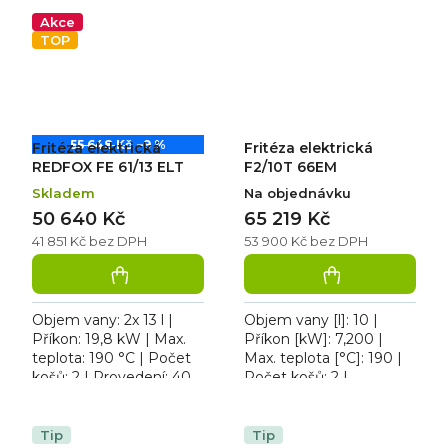
elektrická F10T 63ET
vana, studená zóna pod
třífázová, přední...
topným...
Akce
TOP
55 648 Kč
–9 %
Fritéza elektrická
Fritéza elektrická
REDFOX FE 61/13 ELT
F2/10T 66EM
Skladem
Na objednávku
50 640 Kč
65 219 Kč
41 851 Kč bez DPH
53 900 Kč bez DPH
Objem vany: 2x 13 l |
Objem vany [l]: 10 |
Příkon: 19,8 kW | Max.
Příkon [kW]: 7,200 |
teplota: 190 °C | Počet
Max. teplota [°C]: 190 |
košů: 2 | Provedení: 400
Počet košů: 2 |
V. Fritéza elektrická
Provedení | Typ
REDFOX FE 61/13 ELT,
napájení: 230 V. Fritéza
Výpusť (kohout):...
elektrická F2/10T 66EM
Tip
Tip