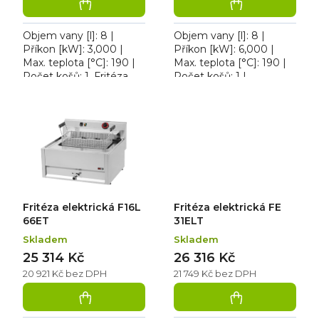
Objem vany [l]: 8 |
Objem vany [l]: 8 |
Příkon [kW]: 3,000 |
Příkon [kW]: 6,000 |
Max. teplota [°C]: 190 |
Max. teplota [°C]: 190 |
Počet košů: 1. Fritéza
Počet košů: 1 |
elektrická FE 30EL s
Provedení | Typ
výpustným kohoutem a
napájení: 400 V. Fritéza
vysoce kvalitním
elektrická FL 33ET
košem,...
třífázová, pro...
Fritéza elektrická F16L
Fritéza elektrická FE
66ET
31ELT
Skladem
Skladem
25 314 Kč
26 316 Kč
20 921 Kč bez DPH
21 749 Kč bez DPH