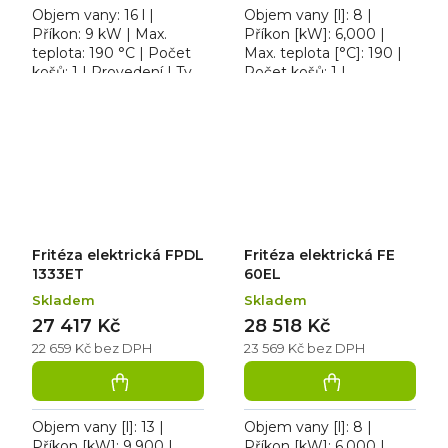
Objem vany: 16 l |
Objem vany [l]: 8 |
Příkon: 9 kW | Max.
Příkon [kW]: 6,000 |
teplota: 190 °C | Počet
Max. teplota [°C]: 190 |
košů: 1 | Provedení | Typ
Počet košů: 1 |
napájení: 400 V. Fritéza
Provedení | Typ
F16L 66 ET třífázová, pro
napájení: 400 V. Fritéza
použití na stole...
elektrická FE 31ELT
třífázová s...
Fritéza elektrická FPDL
Fritéza elektrická FE
1333ET
60EL
Skladem
Skladem
27 417 Kč
28 518 Kč
22 659 Kč bez DPH
23 569 Kč bez DPH
Objem vany [l]: 13 |
Objem vany [l]: 8 |
Příkon [kW]: 9,900 |
Příkon [kW]: 6,000 |