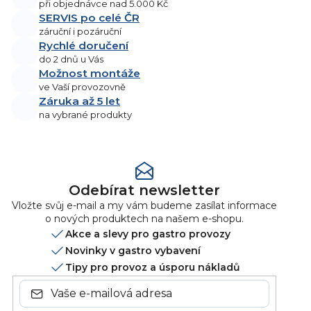
á
při objednávce nad 5.000 Kč
d
SERVIS po celé ČR
a
záruční i pozáruční
Rychlé doručení
c
do 2 dnů u Vás
í
Možnost montáže
p
ve Vaší provozovně
r
Záruka až 5 let
v
na vybrané produkty
k
y
v
ý
p
Odebírat newsletter
i
Vložte svůj e-mail a my vám budeme zasílat informace
s
o nových produktech na našem e-shopu.
u
Akce a slevy pro gastro provozy
Novinky v gastro vybavení
Tipy pro provoz a úsporu nákladů