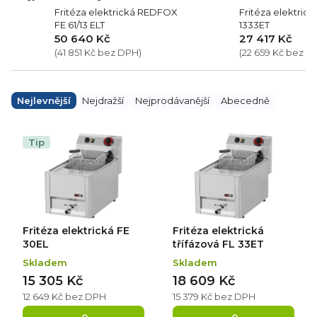
Fritéza elektrická REDFOX
Fritéza elektric
FE 61/13 ELT
1333ET
50 640 Kč
27 417 Kč
(41 851 Kč bez DPH)
(22 659 Kč bez D
Ř
a
Nejlevnější
Nejdražší
Nejprodávanější
Abecedně
z
e
V
n
ý
Tip
í
p
p
i
r
s
o
p
d
r
u
o
k
d
Fritéza elektrická FE
Fritéza elektrická
t
u
ů
k
30EL
třífázová FL 33ET
t
Skladem
Skladem
ů
15 305 Kč
18 609 Kč
12 649 Kč bez DPH
15 379 Kč bez DPH