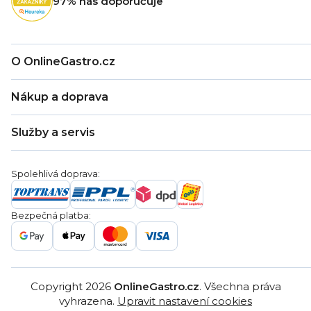
97% nás doporučuje
í
O OnlineGastro.cz
O nás
Nákup a doprava
Kontakty
Zákaznická podpora
Doprava a platba
Hodnocení obchodu
Služby a servis
Záruka
Věrnostní program
Nákup na splátky
Blog
Montáž
Obchodní podmínky
Servis a reklamace
Ochrana osobních údajů
Spolehlivá doprava:
Poptávka
Reklamační řády
Gastro projekty
Značky
Bezpečná platba:
Gastro velkoobchod
Copyright 2026
OnlineGastro.cz
. Všechna práva
vyhrazena.
Upravit nastavení cookies