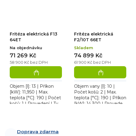
o objemu 2...
Fritéza elektrická F13
Fritéza elektrická
64ET
F2/10T 66ET
Na objednávku
Skladem
71 269 Kč
74 899 Kč
58 900 Kč bez DPH
61 900 Kč bez DPH
Objem [l]: 13 | Příkon
Objem vany [l]: 10 |
[kW]: 11,950 | Max.
Počet košů: 2 | Max.
teplota [°C]: 190 | Počet
teplota [°C]: 190 | Příkon
košů: 1 | Provedení | Typ
[kW]: 14,300 | Provedení
napájení: 400 V. Fritéza
| Typ napájení: 400 V.
elektrická třífázová F13
Fritéza elektrická
O
64ET s...
třífázová F2/10T...
v
l
Doprava zdarma