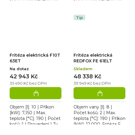
košů: 1 | Provedení | Typ
košů: 1 | Provedení | Typ
napájení: 400 V. Fritéza
napájení: 230 V. Fritéza
elektrická velkokošová
elektrická F10 T 63EM,
třífázová...
přední výpust...
Tip
Fritéza elektrická F10T
Fritéza elektrická
63ET
REDFOX FE 61ELT
Na dotaz
Skladem
42 943 Kč
48 338 Kč
35 490 Kč bez DPH
39 949 Kč bez DPH
Objem [l]: 10 | Příkon
Objem vany [l]: 8 |
[kW]: 7,150 | Max.
Počet košů: 2 | Max.
teplota [°C]: 190 | Počet
teplota [°C]: 190 | Příkon
košů: 1 | Provedení | Typ
[kW]: 12,000. Fritéza FE
napájení: 400 V. Fritéza
61ELT, třífázová, lisovaná