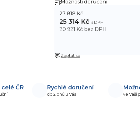
Možnosti doručení
27 818 Kč
25 314 Kč
20 921 Kč bez DPH
Zeptat se
 celé ČR
Rychlé doručení
Možn
uční
do 2 dnů u Vás
ve Vaší