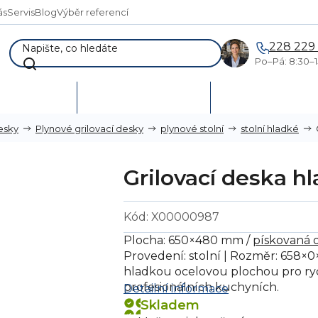
ás
Servis
Blog
Výběr referencí
228 229
Po–Pá: 8:30–1
AKCE %
Vymetání skladů
Poptávka a návr
esky
Plynové grilovací desky
plynové stolní
stolní hladké
Grilovací deska 
Kód:
X00000987
Plocha: 650×480 mm /
pískovaná 
Provedení: stolní | Rozměr: 658×0
hladkou ocelovou plochou pro rych
profesionálních kuchyních.
Detailní informace
Skladem