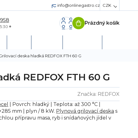
info@onlinegastro.cz
CZK
 958
Prázdný košík
Nákupní
5:30
košík
h
Servis
Podpora
Založit účet
Grilovací deska hladká REDFOX FTH 60 G
hladká REDFOX FTH 60 G
Značka:
REDFOX
ocel
| Povrch: hladký | Teplota: až 300 °C |
×285 mm | plyn / 8 kW.
Plynová grilovací deska
s
lou přípravu masa, ryb i snídaňových jídel v