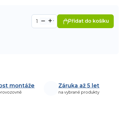
Přidat do košíku
ost montáže
Záruka až 5 let
 provozovně
na vybrané produkty