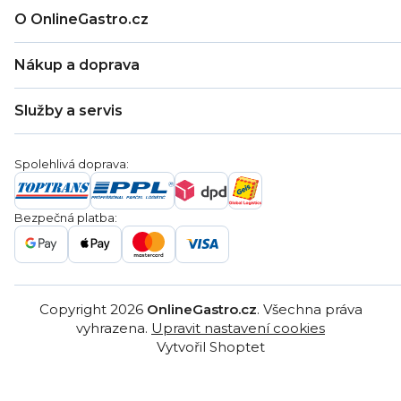
O OnlineGastro.cz
O nás
Nákup a doprava
Kontakty
Zákaznická podpora
Doprava a platba
Hodnocení obchodu
Služby a servis
Záruka
Věrnostní program
Nákup na splátky
Blog
Montáž
Obchodní podmínky
Servis a reklamace
Ochrana osobních údajů
Spolehlivá doprava:
Poptávka
Reklamační řády
Gastro projekty
Značky
Bezpečná platba:
Gastro velkoobchod
Copyright 2026
OnlineGastro.cz
. Všechna práva
vyhrazena.
Upravit nastavení cookies
Vytvořil Shoptet