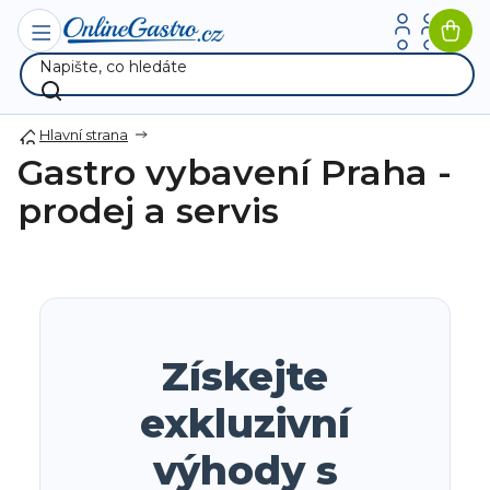
Přejít
na
Nák
obsah
koší
Hlavní strana
Gastro vybavení Praha -
prodej a servis
Získejte
exkluzivní
výhody s