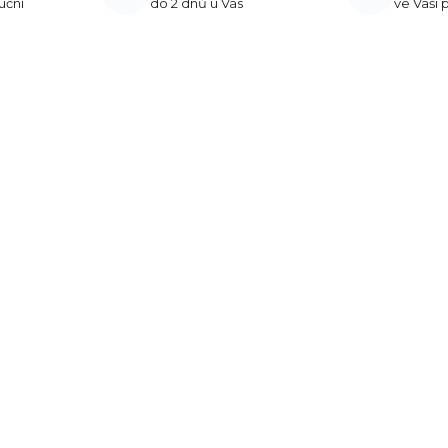
uční
do 2 dnů u Vás
ve Vaší