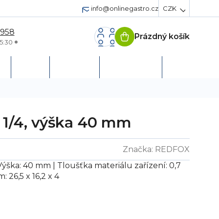
info@onlinegastro.cz
CZK
 958
Prázdný košík
Nákupní
5:30
košík
h
Servis
Podpora
Založit účet
1/4, výška 40 mm
Značka:
REDFOX
Výška: 40 mm | Tloušťka materiálu zařízení: 0,7
 26,5 x 16,2 x 4