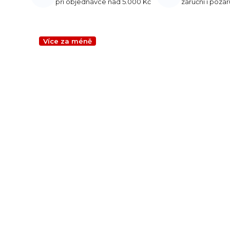
při objednávce nad 5.000 Kč
záruční i pozár
Více za méně