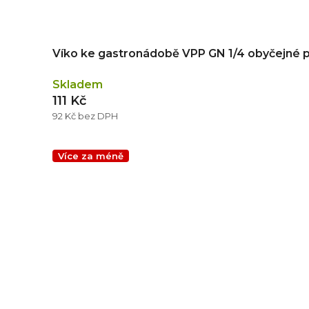
Víko ke gastronádobě VPP GN 1/4 obyčejné 
Skladem
111 Kč
92 Kč bez DPH
Více za méně