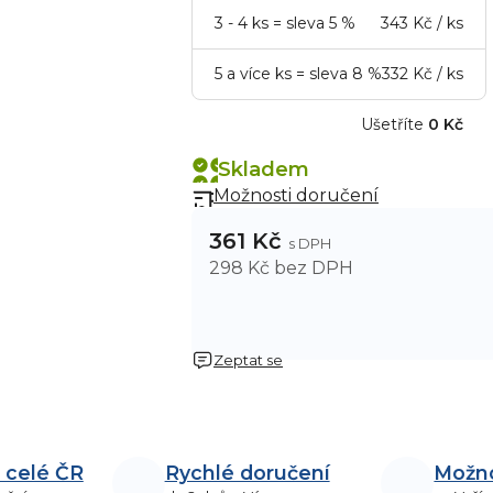
3 - 4 ks = sleva 5 %
343 Kč
/ ks
5 a více ks = sleva 8 %
332 Kč
/ ks
Ušetříte
0 Kč
Skladem
Možnosti doručení
361 Kč
298 Kč bez DPH
Zeptat se
 celé ČR
Rychlé doručení
Možn