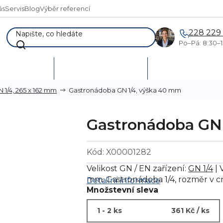
ás
Servis
Blog
Výběr referencí
228 229
Po–Pá: 8:30–1
AKCE %
Vymetání skladů
Poptávka a návr
Gastronádoba GN 1/4, výška 40 mm
 1/4, 265 x 162 mm
Gastronádoba GN 
Kód:
X00001282
Velikost GN / EN zařízení:
GN 1/4
| 
mm. Gastronádoba 1/4, rozměr v cm:
Detailní informace
Množstevní sleva
1 - 2 ks
361 Kč
/ ks