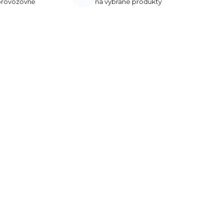
 provozovně
na vybrané produkty