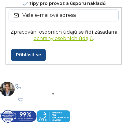
Tipy pro provoz a úsporu nákladů
Zpracování osobních údajů se řídí zásadami
ochrany osobních údajů
.
Přihlásit se
+420 228 229 958
Po–Pá: 8:30–15:30
info@onlinegastro.cz
Odpovíme co nejdříve
Z