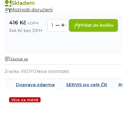
Skladem
Možnosti doručení
416 Kč
Přidat do košíku
344 Kč bez DPH
Zeptat se
Značka:
REDFOX
Kód:
X00001283
Doprava zdarma
SERVIS po celé ČR
Ryc
Více za méně