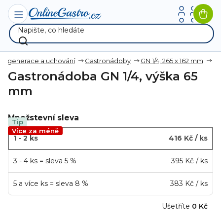
Přejít
na
Nák
obsah
koší
 regenerace a uchování
Gastronádoby
GN 1/4, 265 x 162 mm
Gastronádoba GN 1/4, výška 65
mm
Množstevní sleva
Tip
Více za méně
1 - 2 ks
416 Kč
/ ks
3 - 4 ks = sleva 5 %
395 Kč
/ ks
5 a více ks = sleva 8 %
383 Kč
/ ks
Ušetříte
0 Kč