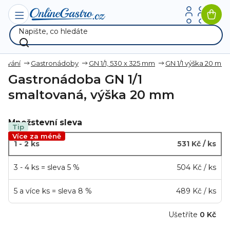
Přejít
na
Nák
obsah
koší
hování
Gastronádoby
GN 1/1, 530 x 325 mm
GN 1/1 výška 20 mm
Gastronádoba GN 1/1
smaltovaná, výška 20 mm
Množstevní sleva
Tip
Více za méně
1 - 2 ks
531 Kč
/ ks
3 - 4 ks = sleva 5 %
504 Kč
/ ks
5 a více ks = sleva 8 %
489 Kč
/ ks
Ušetříte
0 Kč