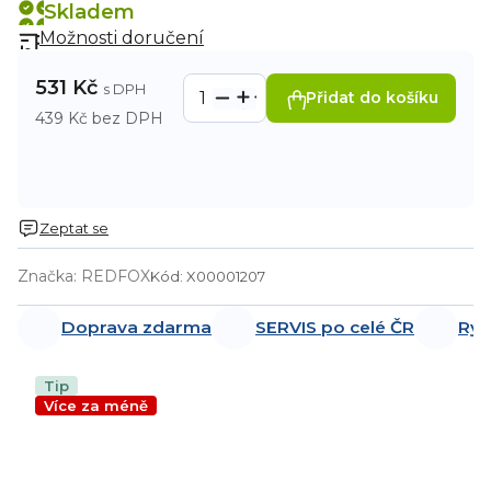
Skladem
Možnosti doručení
531 Kč
Přidat do košíku
439 Kč bez DPH
Zeptat se
Značka:
REDFOX
Kód:
X00001207
Doprava zdarma
SERVIS po celé ČR
Ryc
Tip
Více za méně