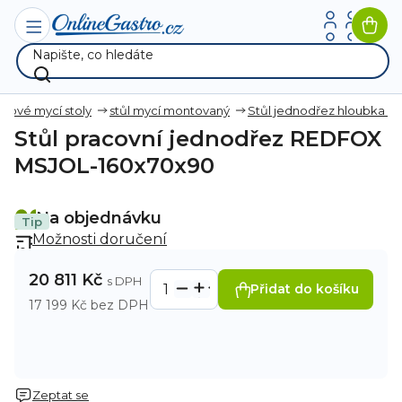
Přejít
na
Nák
obsah
koší
zové mycí stoly
stůl mycí montovaný
Stůl jednodřez hloubka 
Stůl pracovní jednodřez REDFOX
MSJOL-160x70x90
Na objednávku
Tip
Možnosti doručení
20 811 Kč
Přidat do košíku
17 199 Kč bez DPH
Zeptat se