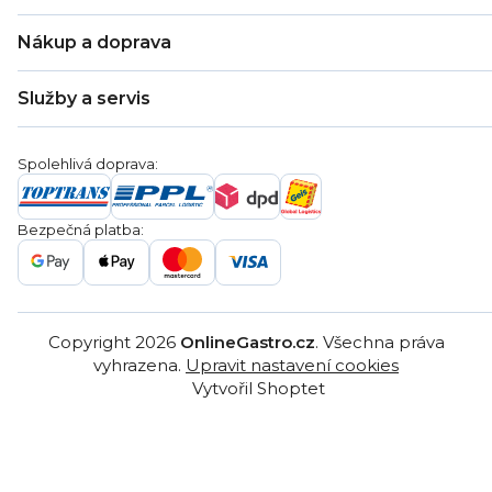
O nás
Nákup a doprava
Kontakty
Zákaznická podpora
Doprava a platba
Hodnocení obchodu
Služby a servis
Záruka
Věrnostní program
Nákup na splátky
Blog
Montáž
Obchodní podmínky
Servis a reklamace
Ochrana osobních údajů
Spolehlivá doprava:
Poptávka
Reklamační řády
Gastro projekty
Značky
Bezpečná platba:
Gastro velkoobchod
Copyright 2026
OnlineGastro.cz
. Všechna práva
vyhrazena.
Upravit nastavení cookies
Vytvořil Shoptet