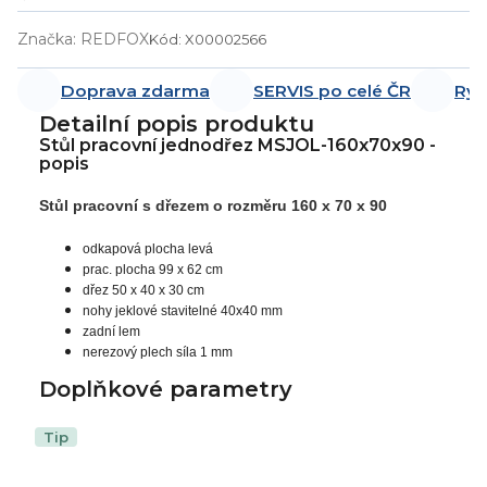
Značka:
REDFOX
Kód:
X00002566
Doprava zdarma
SERVIS po celé ČR
Ryc
Detailní popis produktu
Stůl pracovní jednodřez MSJOL-160x70x90 -
popis
Stůl pracovní s dřezem o rozměru 160 x 70 x 90
odkapová plocha levá
prac. plocha 99 x 62 cm
dřez 50 x 40 x 30 cm
nohy jeklové stavitelné 40x40 mm
zadní lem
nerezový plech síla 1 mm
Doplňkové parametry
Tip