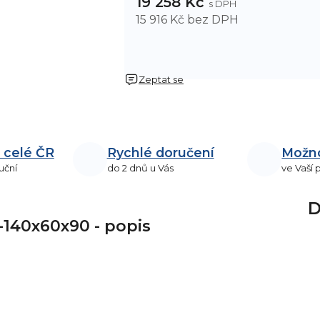
19 258 Kč
15 916 Kč bez DPH
Zeptat se
 celé ČR
Rychlé doručení
Možn
uční
do 2 dnů u Vás
ve Vaší
D
-140x60x90 - popis