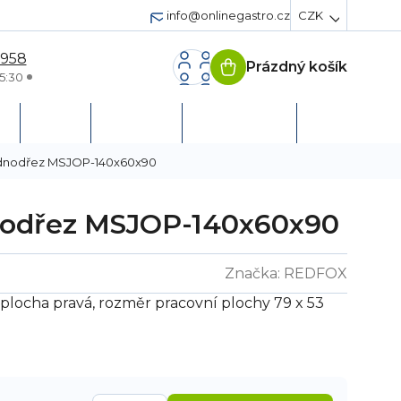
info@onlinegastro.cz
CZK
 958
Prázdný košík
Nákupní
5:30
košík
h
Servis
Podpora
Založit účet
jednodřez MSJOP-140x60x90
dnodřez MSJOP-140x60x90
Značka:
REDFOX
plocha pravá, rozměr pracovní plochy 79 x 53