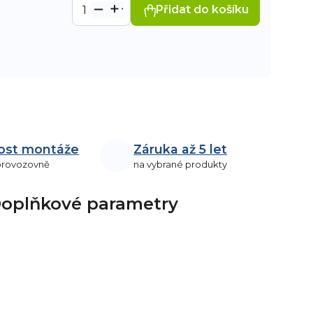
Přidat do košíku
ost montáže
Záruka až 5 let
 provozovně
na vybrané produkty
oplňkové parametry