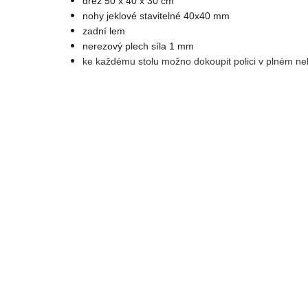
dřez 50 x 40 x 30 cm
nohy jeklové stavitelné 40x40 mm
zadní lem
nerezový plech síla 1 mm
ke každému stolu možno dokoupit polici v plném n