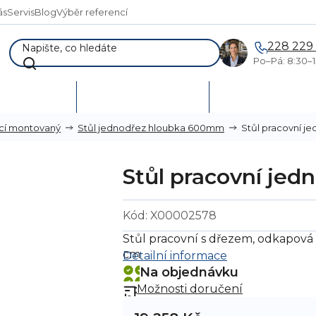
ás
Servis
Blog
Výběr referencí
228 229
Po–Pá: 8:30–1
AKCE %
Vymetání skladů
Poptávka a návr
Stůl pracovní 
ycí montovaný
Stůl jednodřez hloubka 600mm
Stůl pracovní je
Kód:
X00002578
Stůl pracovní s dřezem, odkapová 
cm
Detailní informace
Na objednávku
Možnosti doručení