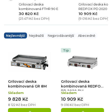
Grilovací deska
Grilovací deska ko
kombinovaná FTHR 90 E
REDFOX PD 2020 B
30 820 Kč
10 909 Kč
(25 471 Kč bez DPH)
(9 016 Kč bez DPH)
Ř
a
Nejlevnější
Nejdražší
Nejprodávanější
Abecedně
z
e
V
n
ý
Tip
í
p
p
i
r
s
o
p
d
r
u
o
k
d
Grilovací deska
Grilovací deska
t
u
ů
k
kombinovaná GR 8M
kombinovaná REDFOX
t
PD 2020 BM
Skladem
Skladem
ů
9 828 Kč
10 909 Kč
8 122 Kč bez DPH
9 016 Kč bez DPH