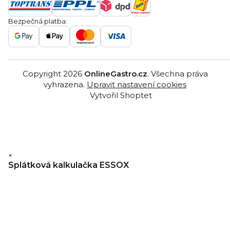
Gastro projekty
Značky
Bezpečná platba:
Gastro velkoobchod
Copyright 2026
OnlineGastro.cz
. Všechna práva
vyhrazena.
Upravit nastavení cookies
Vytvořil Shoptet
×
Splátková kalkulačka ESSOX