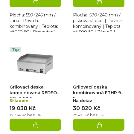
Plocha: 550×245 mm /
Plocha: 570×240 mm /
litina | Povrch:
pískovaná ocel | Povrch:
kombinovaný | Teplota:
kombinovaný | Teplota:
až 250 °C | Provedení:
až 300 °C | Zóny: 2 |
stolní | Rozměr:
Provedení: stolní |
690×370×190 mm | 230
Rozměr: 593×356×185
V. Elektrická grilovací
mm | 230 V / 2,4 kW....
Tip
plotna s...
Grilovací deska
Grilovací deska
kombinovaná REDFOX
kombinovaná FTHR 90
FTHR 60 E
E
Skladem
Na dotaz
19 038 Kč
30 820 Kč
15 734 Kč bez DPH
25 471 Kč bez DPH