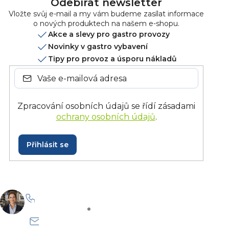
Odebírat newsletter
i
Vložte svůj e-mail a my vám budeme zasílat informace
s
o nových produktech na našem e-shopu.
u
Akce a slevy pro gastro provozy
Novinky v gastro vybavení
Tipy pro provoz a úsporu nákladů
Zpracování osobních údajů se řídí zásadami
ochrany osobních údajů
.
Přihlásit se
+420 228 229 958
Po–Pá: 8:30–15:30
info@onlinegastro.cz