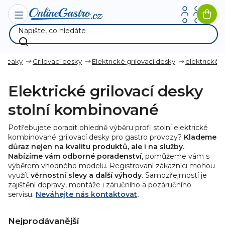
Přejít
na
Nák
obsah
koší
 Steaky
Grilovací desky
Elektrické grilovací desky
elektrické s
Elektrické grilovací desky
stolní kombinované
Potřebujete poradit ohledně výběru profi stolní elektrické
kombinované grilovací desky pro gastro provozy?
Klademe
důraz nejen na kvalitu produktů, ale i na služby.
Nabízíme vám odborné poradenství
, pomůžeme vám s
výběrem vhodného modelu. Registrovaní zákazníci mohou
využít
věrnostní slevy a další výhody
. Samozřejmostí je
zajištění dopravy, montáže i záručního a pozáručního
servisu.
Neváhejte nás kontaktovat
.
Nejprodávanější