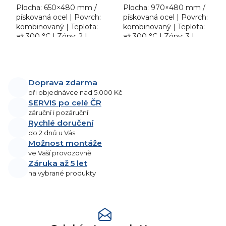
Plocha: 650×480 mm /
Plocha: 970×480 mm /
pískovaná ocel | Povrch:
pískovaná ocel | Povrch:
kombinovaný | Teplota:
kombinovaný | Teplota:
až 300 °C | Zóny: 2 |
až 300 °C | Zóny: 3 |
Provedení: stolní |
Provedení: stolní |
Rozměr: 658×541×285
Rozměr: 991×541×288
O
mm | 400 V / 6 kW....
mm | 400 V / 9 kW....
v
l
Doprava zdarma
á
při objednávce nad 5.000 Kč
d
SERVIS po celé ČR
a
záruční i pozáruční
Rychlé doručení
c
do 2 dnů u Vás
í
Možnost montáže
p
ve Vaší provozovně
r
Záruka až 5 let
v
na vybrané produkty
k
y
v
ý
p