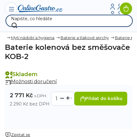
Přejít
na
Nák
obsah
koší
ana
Mytí nádobí a hygiena
Baterie a tlakové sprchy
Baterie pro
Baterie kolenová bez směšovače
KOB-2
Skladem
Možnosti doručení
2 771 Kč
Přidat do košíku
2 290 Kč bez DPH
Zeptat se