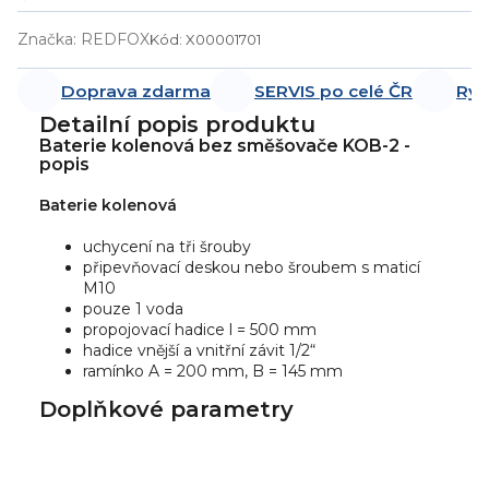
Značka:
REDFOX
Kód:
X00001701
Doprava zdarma
SERVIS po celé ČR
Ryc
Detailní popis produktu
Baterie kolenová bez směšovače KOB-2 -
popis
Baterie kolenová
uchycení na tři šrouby
připevňovací deskou nebo šroubem s maticí
M10
pouze 1 voda
propojovací hadice l = 500 mm
hadice vnější a vnitřní závit 1/2“
ramínko A = 200 mm, B = 145 mm
Doplňkové parametry
Přidat
hodnocení