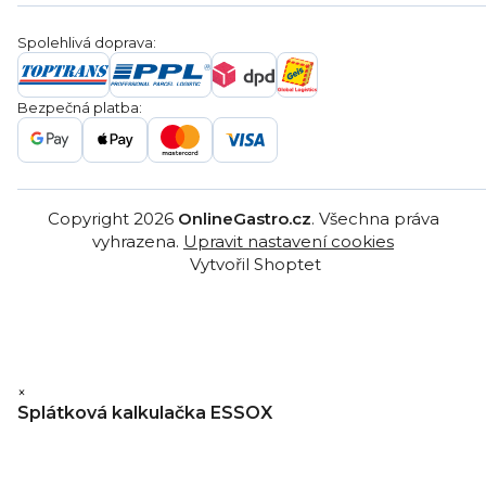
Blog
Montáž
Obchodní podmínky
Servis a reklamace
Ochrana osobních údajů
Spolehlivá doprava:
Poptávka
Reklamační řády
Gastro projekty
Značky
Bezpečná platba:
Gastro velkoobchod
Copyright 2026
OnlineGastro.cz
. Všechna práva
vyhrazena.
Upravit nastavení cookies
Vytvořil Shoptet
×
Splátková kalkulačka ESSOX