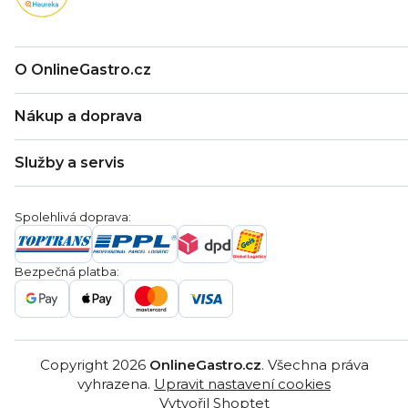
O OnlineGastro.cz
O nás
Nákup a doprava
Kontakty
Zákaznická podpora
Doprava a platba
Hodnocení obchodu
Služby a servis
Záruka
Věrnostní program
Nákup na splátky
Blog
Montáž
Obchodní podmínky
Servis a reklamace
Ochrana osobních údajů
Spolehlivá doprava:
Poptávka
Reklamační řády
Gastro projekty
Značky
Bezpečná platba:
Gastro velkoobchod
Copyright 2026
OnlineGastro.cz
. Všechna práva
vyhrazena.
Upravit nastavení cookies
Vytvořil Shoptet