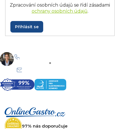
Zpracování osobních údajů se řídí zásadami
ochrany osobních údajů
.
Přihlásit se
+420 228 229 958
Po–Pá: 8:30–15:30
info@onlinegastro.cz
Odpovíme co nejdříve
Z
á
p
a
t
97% nás doporučuje
í