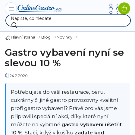
Přejít
na
Nák
obsah
koší
Hlavní strana
Blog
Novinky
Gastro vybavení nyní se
slevou 10 %
24.2.2020
Potřebujete do vaší restaurace, baru,
cukrárny či jiné gastro provozovny kvalitní
profi gastro vybavení? Právě pro vás jsme
připravili speciální akci, díky které nyní
můžete na vybrané
gastro vybavení ušetřit
10 %
. Stačí, když v košíku
zadáte kód