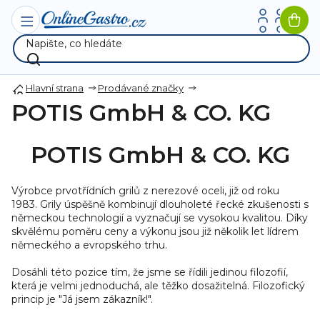
Přejít
na
Nák
obsah
koší
Hlavní strana
Prodávané značky
POTIS GmbH & CO. KG
POTIS GmbH & CO. KG
Výrobce prvotřídních grilů z nerezové oceli, již od roku
1983. Grily úspěšně kombinují dlouholeté řecké zkušenosti s
německou technologií a vyznačují se vysokou kvalitou. Díky
skvělému poměru ceny a výkonu jsou již několik let lídrem
německého a evropského trhu.
Dosáhli této pozice tím, že jsme se řídili jedinou filozofií,
která je velmi jednoduchá, ale těžko dosažitelná. Filozofický
princip je "Já jsem zákazník!".