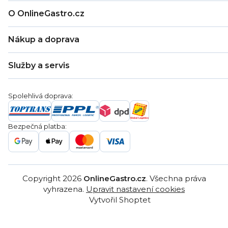
O OnlineGastro.cz
O nás
Nákup a doprava
Kontakty
Zákaznická podpora
Doprava a platba
Hodnocení obchodu
Služby a servis
Záruka
Věrnostní program
Nákup na splátky
Blog
Montáž
Obchodní podmínky
Servis a reklamace
Ochrana osobních údajů
Spolehlivá doprava:
Poptávka
Reklamační řády
Gastro projekty
Značky
Bezpečná platba:
Gastro velkoobchod
Copyright 2026
OnlineGastro.cz
. Všechna práva
vyhrazena.
Upravit nastavení cookies
Vytvořil Shoptet