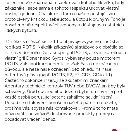
To jednoduše znamená respektovat druhého člověka, tedy
zákazníka i sebe sama a tohoto respektu určovat vlastní
postoj a jednání. Charakter a forma našich postojů jsou
proto živeny kritickou sebeúctou a úctou k druhým. Toho je
dosaženo při respektování svobody a důstojnosti ostatních
lidských bytostí.
Již několik měsíců se na trhu objevuje zvýšené množství
replikací POTIS. Několik zákazníků si stěžovalo a obrátilo se
na nás v domnění, že si koupili gril POTIS, ale ve skutečnosti
vlastní gril Doner nebo Gyros, vybavený pouze motorem
POTIS. Základní komponenta je však často neznámého
původu, ale nese naše označení, bez ohledu na naše
patentová práva (např. POTIS, E2, E3, GD3, GD4 atd.).
Částečně dokonce inzerují se zkušebními značkami
Agentury technické kontroly TÜV nebo DVGW, aniž by byly
schváleny. Úřad obchodního dozoru byl informován a proti
každé osobě porušující patent zahájíme soudní řízení.
Pokud se o takovém porušení našeho patentu dozvíte,
prosíme vás, abyste nás kontaktovali. Kromě toho máte
právo vrátit nesprávně deklarované produkty prodejci a
požadovat vrácení peněz.