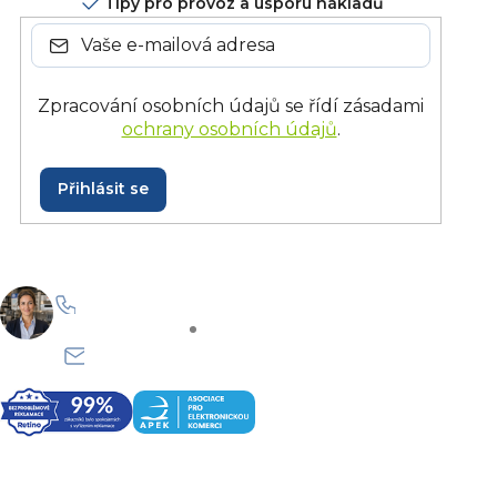
Tipy pro provoz a úsporu nákladů
Zpracování osobních údajů se řídí zásadami
ochrany osobních údajů
.
Přihlásit se
+420 228 229 958
Po–Pá: 8:30–15:30
info@onlinegastro.cz
Odpovíme co nejdříve
Z