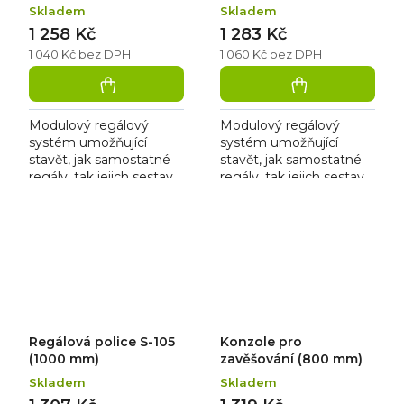
Skladem
Skladem
1 258 Kč
1 283 Kč
1 040 Kč bez DPH
1 060 Kč bez DPH
Modulový regálový
Modulový regálový
systém umožňující
systém umožňující
stavět, jak samostatné
stavět, jak samostatné
regály, tak jejich sestavy
regály, tak jejich sestavy
bez použití nářadí. Je
bez použití nářadí. Je
vhodný pro skladové
vhodný pro skladové
zázemí prodejen,
zázemí prodejen,
chladíren,...
chladíren,...
Regálová police S-105
Konzole pro
(1000 mm)
zavěšování (800 mm)
Skladem
Skladem