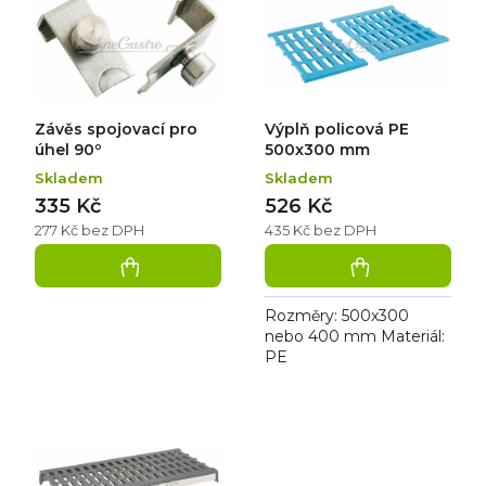
í
p
p
i
r
s
o
p
d
r
u
o
k
d
Závěs spojovací pro
Výplň policová PE
t
u
ů
k
úhel 90º
500x300 mm
t
Skladem
Skladem
ů
335 Kč
526 Kč
277 Kč bez DPH
435 Kč bez DPH
Rozměry: 500x300
nebo 400 mm Materiál:
PE