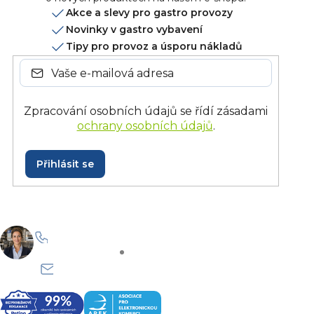
c
Akce a slevy pro gastro provozy
í
Novinky v gastro vybavení
p
Tipy pro provoz a úsporu nákladů
r
v
k
y
Zpracování osobních údajů se řídí zásadami
v
ochrany osobních údajů
.
ý
p
i
Přihlásit se
s
u
+420 228 229 958
Po–Pá: 8:30–15:30
info@onlinegastro.cz
Odpovíme co nejdříve