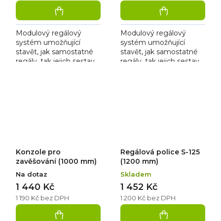
Modulový regálový
Modulový regálový
systém umožňující
systém umožňující
stavět, jak samostatné
stavět, jak samostatné
regály, tak jejich sestavy
regály, tak jejich sestavy
bez použití nářadí. Je
bez použití nářadí. Je
vhodný pro skladové
vhodný pro skladové
zázemí prodejen,
zázemí prodejen,
chladíren,...
chladíren,...
Konzole pro
Regálová police S-125
zavěšování (1000 mm)
(1200 mm)
Na dotaz
Skladem
1 440 Kč
1 452 Kč
1 190 Kč bez DPH
1 200 Kč bez DPH