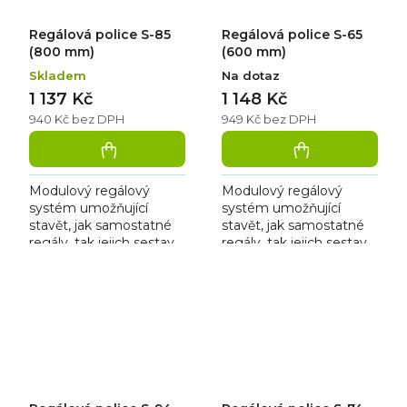
Regálová police S-85
Regálová police S-65
(800 mm)
(600 mm)
Skladem
Na dotaz
1 137 Kč
1 148 Kč
940 Kč bez DPH
949 Kč bez DPH
Modulový regálový
Modulový regálový
systém umožňující
systém umožňující
stavět, jak samostatné
stavět, jak samostatné
regály, tak jejich sestavy
regály, tak jejich sestavy
bez použití nářadí. Je
bez použití nářadí. Je
vhodný pro skladové
vhodný pro skladové
zázemí prodejen,
zázemí prodejen,
chladíren,...
chladíren,...