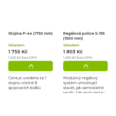
zázemí prodejen,
zázemí prodejen,
chladíren,...
chladíren,...
Stojina P-44 (1750 mm)
Regálová police S-155
(1500 mm)
Skladem
Skladem
1 755 Kč
1 803 Kč
1 450 Kč bez DPH
1 490 Kč bez DPH
Cena je uvedena za 1
Modulový regálový
stojinu včetně 8
systém umožňující
spojovacích kolíků
stavět, jak samostatné
regály, tak jejich sestavy
bez použití nářadí. Je
vhodný pro skladové
zázemí prodejen,
chladíren,...