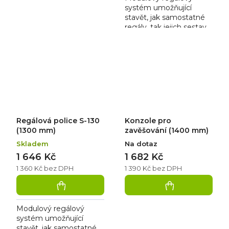
systém umožňující
stavět, jak samostatné
regály, tak jejich sestavy
bez použití nářadí. Je
vhodný pro skladové
zázemí prodejen,
chladíren,...
Regálová police S-130
Konzole pro
(1300 mm)
zavěšování (1400 mm)
Skladem
Na dotaz
1 646 Kč
1 682 Kč
1 360 Kč bez DPH
1 390 Kč bez DPH
Modulový regálový
systém umožňující
stavět, jak samostatné