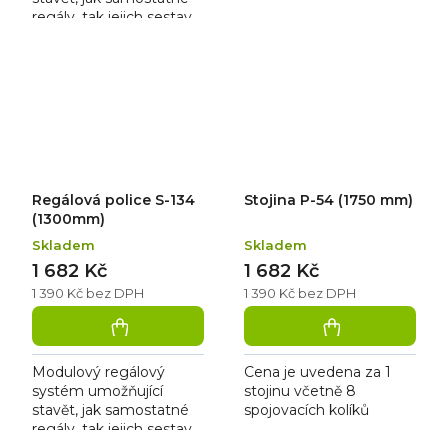
regály, tak jejich sestavy
bez použití nářadí. Je
vhodný pro skladové
zázemí prodejen,
chladíren,...
Regálová police S-134
Stojina P-54 (1750 mm)
(1300mm)
Skladem
Skladem
1 682 Kč
1 682 Kč
1 390 Kč bez DPH
1 390 Kč bez DPH
Modulový regálový
Cena je uvedena za 1
systém umožňující
stojinu včetně 8
stavět, jak samostatné
spojovacích kolíků
regály, tak jejich sestavy