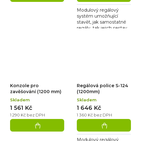
Modulový regálový
systém umožňující
stavět, jak samostatné
regály, tak jejich sestavy
bez použití nářadí. Je
vhodný pro skladové
zázemí prodejen,
chladíren,...
Konzole pro
Regálová police S-124
zavěšování (1200 mm)
(1200mm)
Skladem
Skladem
1 561 Kč
1 646 Kč
1 290 Kč bez DPH
1 360 Kč bez DPH
Modulový regálový