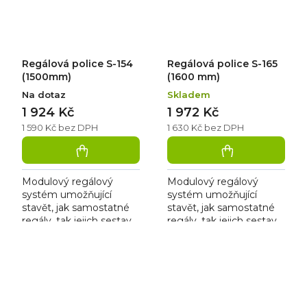
Regálová police S-154
Regálová police S-165
(1500mm)
(1600 mm)
Na dotaz
Skladem
1 924 Kč
1 972 Kč
1 590 Kč bez DPH
1 630 Kč bez DPH
Modulový regálový
Modulový regálový
systém umožňující
systém umožňující
stavět, jak samostatné
stavět, jak samostatné
regály, tak jejich sestavy
regály, tak jejich sestavy
bez použití nářadí. Je
bez použití nářadí. Je
vhodný pro skladové
vhodný pro skladové
zázemí prodejen,
zázemí prodejen,
chladíren,...
chladíren,...