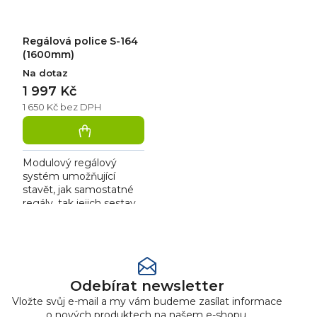
Regálová police S-164
(1600mm)
Na dotaz
1 997 Kč
1 650 Kč bez DPH
Modulový regálový
systém umožňující
stavět, jak samostatné
regály, tak jejich sestavy
bez použití nářadí. Je
vhodný pro skladové
O
zázemí prodejen,
v
chladíren,...
l
á
Odebírat newsletter
d
Vložte svůj e-mail a my vám budeme zasílat informace
a
o nových produktech na našem e-shopu.