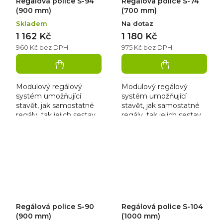
Regálová police S-94
Regálová police S-74
(900 mm)
(700 mm)
Skladem
Na dotaz
1 162 Kč
1 180 Kč
960 Kč bez DPH
975 Kč bez DPH
Modulový regálový
Modulový regálový
systém umožňující
systém umožňující
stavět, jak samostatné
stavět, jak samostatné
regály, tak jejich sestavy
regály, tak jejich sestavy
bez použití nářadí. Je
bez použití nářadí. Je
vhodný pro skladové
vhodný pro skladové
zázemí prodejen,
zázemí prodejen,
chladíren,...
chladíren,...
Regálová police S-90
Regálová police S-104
(900 mm)
(1000 mm)