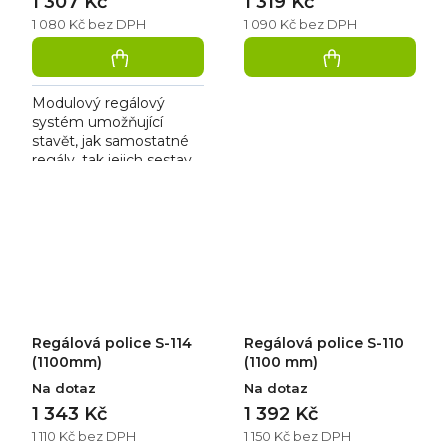
1 307 Kč
1 319 Kč
1 080 Kč bez DPH
1 090 Kč bez DPH
Modulový regálový
systém umožňující
stavět, jak samostatné
regály, tak jejich sestavy
bez použití nářadí. Je
vhodný pro skladové
zázemí prodejen,
chladíren,...
Regálová police S-114
Regálová police S-110
(1100mm)
(1100 mm)
Na dotaz
Na dotaz
1 343 Kč
1 392 Kč
1 110 Kč bez DPH
1 150 Kč bez DPH