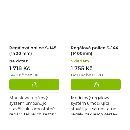
bez použití nářadí. Je
vhodný pro skladové
zázemí prodejen,
chladíren,...
Regálová police S-145
Regálová police S-144
(1400 mm)
(1400mm)
Na dotaz
Skladem
1 718 Kč
1 755 Kč
1 420 Kč bez DPH
1 450 Kč bez DPH
Modulový regálový
Modulový regálový
systém umožňující
systém umožňující
stavět, jak samostatné
stavět, jak samostatné
regály, tak jejich sestavy
regály, tak jejich sestavy
bez použití nářadí. Je
bez použití nářadí. Je
vhodný pro skladové
vhodný pro skladové