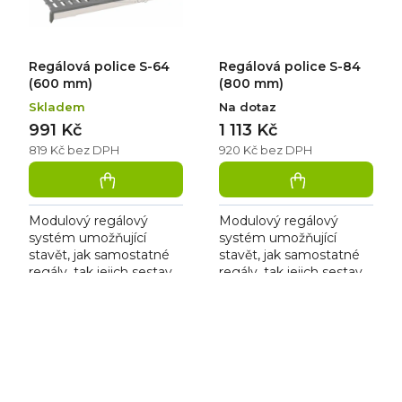
Regálová police S-64
Regálová police S-84
(600 mm)
(800 mm)
Skladem
Na dotaz
991 Kč
1 113 Kč
819 Kč bez DPH
920 Kč bez DPH
Modulový regálový
Modulový regálový
systém umožňující
systém umožňující
stavět, jak samostatné
stavět, jak samostatné
regály, tak jejich sestavy
regály, tak jejich sestavy
bez použití nářadí. Je
bez použití nářadí. Je
vhodný pro skladové
vhodný pro skladové
zázemí prodejen,
zázemí prodejen,
chladíren,...
chladíren,...