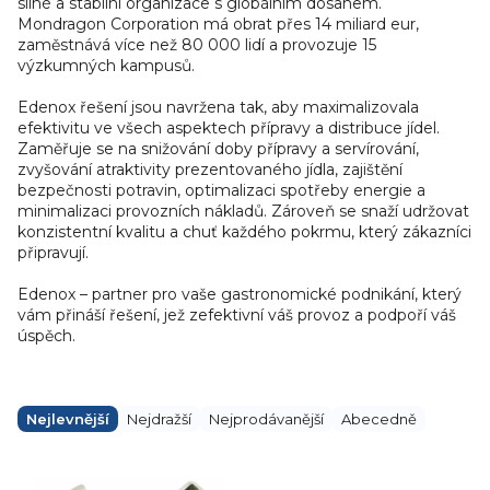
silné a stabilní organizace s globálním dosahem.
Mondragon Corporation má obrat přes 14 miliard eur,
zaměstnává více než 80 000 lidí a provozuje 15
výzkumných kampusů.
Edenox řešení jsou navržena tak, aby maximalizovala
efektivitu ve všech aspektech přípravy a distribuce jídel.
Zaměřuje se na snižování doby přípravy a servírování,
zvyšování atraktivity prezentovaného jídla, zajištění
bezpečnosti potravin, optimalizaci spotřeby energie a
minimalizaci provozních nákladů. Zároveň se snaží udržovat
konzistentní kvalitu a chuť každého pokrmu, který zákazníci
připravují.
Edenox – partner pro vaše gastronomické podnikání, který
vám přináší řešení, jež zefektivní váš provoz a podpoří váš
úspěch.
Ř
a
Nejlevnější
Nejdražší
Nejprodávanější
Abecedně
z
e
V
n
ý