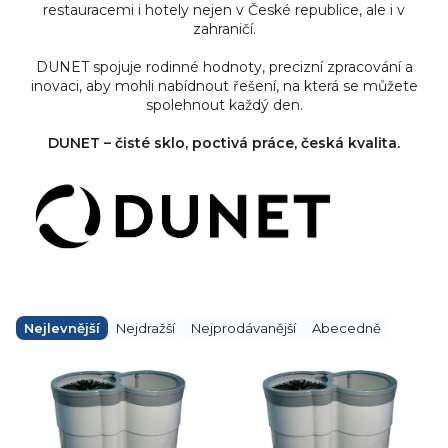
restauracemi i hotely nejen v České republice, ale i v
zahraničí.
DUNET spojuje rodinné hodnoty, precizní zpracování a
inovaci, aby mohli nabídnout řešení, na která se můžete
spolehnout každý den.
DUNET – čisté sklo, poctivá práce, česká kvalita.
Ř
a
Nejlevnější
Nejdražší
Nejprodávanější
Abecedně
z
e
V
n
ý
í
p
p
i
r
s
o
p