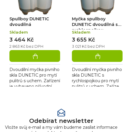
d
r
u
o
k
d
Spullboy DUNETIC
Myčka spullboy
t
u
ů
k
dvoudílná
DUNETIC dvoudílná s
t
rychlospojkou
Skladem
Skladem
ů
3 464 Kč
3 655 Kč
2 863 Kč bez DPH
3 021 Kč bez DPH
Dvoudílní myčka pivního
Dvoudílní myčka pivního
skla DUNETIC pro mytí
skla DUNETIC s
pulitrů s uchem. Zařízení
rychlospojkou pro mytí
je vybaveno přívodní
pulitrů s uchem. Zařízení
hadicí. Přístroj je snadno
je vybaveno přívodní
rozložitelný, čímž je
hadicí. Přístroj je snadno
O
usnadněna...
rozložitelný, čímž je...
v
l
á
Odebírat newsletter
d
Vložte svůj e-mail a my vám budeme zasílat informace
a