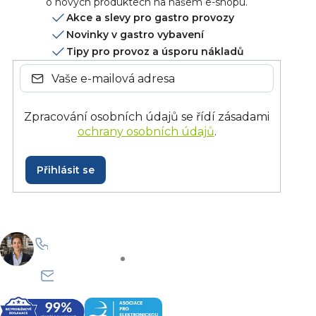
o nových produktech na našem e-shopu.
c
Akce a slevy pro gastro provozy
í
Novinky v gastro vybavení
p
Tipy pro provoz a úsporu nákladů
r
v
k
y
Zpracování osobních údajů se řídí zásadami
v
ochrany osobních údajů
.
ý
p
i
Přihlásit se
s
u
+420 228 229 958
Po–Pá: 8:30–15:30
info@onlinegastro.cz
Odpovíme co nejdříve