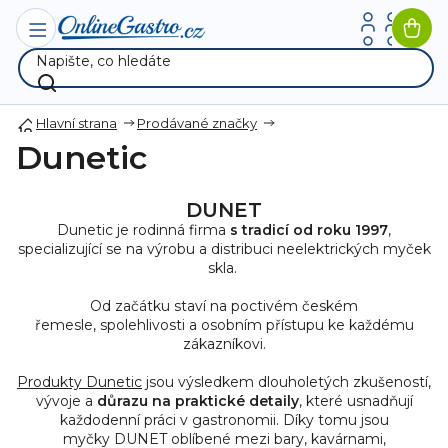
Přejít
na
Nák
obsah
koší
Hlavní strana
Prodávané značky
Dunetic
DUNET
Dunetic je rodinná firma
s tradicí od roku 1997
,
specializující se na výrobu a distribuci neelektrických myček
skla.
Od začátku staví na poctivém českém
řemesle, spolehlivosti a osobním přístupu ke každému
zákazníkovi.
Produkty Dunetic
jsou výsledkem dlouholetých zkušeností,
vývoje a
důrazu na praktické detaily
, které usnadňují
každodenní práci v gastronomii. Díky tomu jsou
myčky DUNET oblíbené mezi bary, kavárnami,