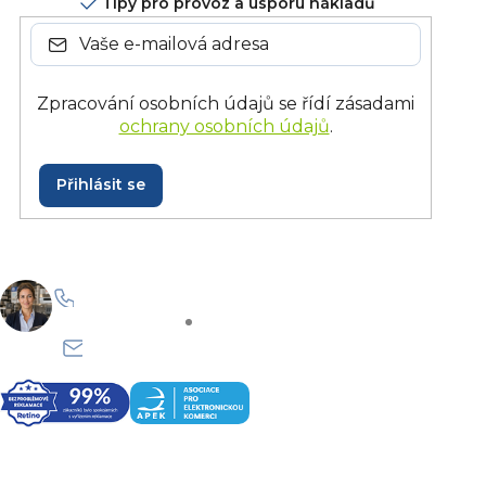
Tipy pro provoz a úsporu nákladů
Zpracování osobních údajů se řídí zásadami
ochrany osobních údajů
.
Přihlásit se
+420 228 229 958
Po–Pá: 8:30–15:30
info@onlinegastro.cz
Odpovíme co nejdříve
Z