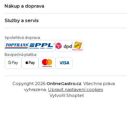
O nás
Nákup a doprava
Kontakty
Zákaznická podpora
Doprava a platba
Hodnocení obchodu
Služby a servis
Záruka
Věrnostní program
Nákup na splátky
Blog
Montáž
Obchodní podmínky
Servis a reklamace
Ochrana osobních údajů
Spolehlivá doprava:
Poptávka
Reklamační řády
Gastro projekty
Značky
Bezpečná platba:
Gastro velkoobchod
Copyright 2026
OnlineGastro.cz
. Všechna práva
vyhrazena.
Upravit nastavení cookies
Vytvořil Shoptet