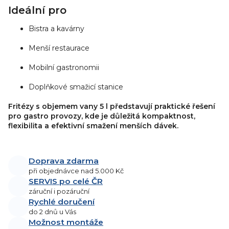
u
Ideální pro
Bistra a kavárny
Menší restaurace
Mobilní gastronomii
Doplňkové smažicí stanice
Fritézy s objemem vany 5 l představují praktické řešení
pro gastro provozy, kde je důležitá kompaktnost,
flexibilita a efektivní smažení menších dávek.
Doprava zdarma
při objednávce nad 5.000 Kč
SERVIS po celé ČR
záruční i pozáruční
Rychlé doručení
do 2 dnů u Vás
Možnost montáže