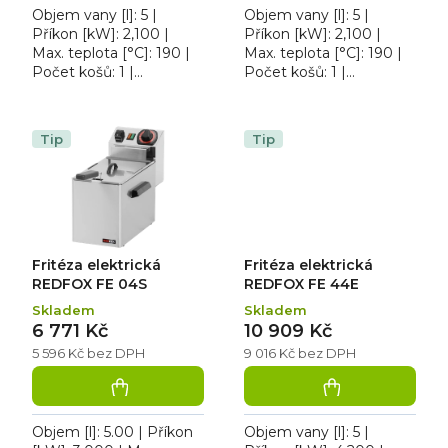
Objem vany [l]: 5 |
Objem vany [l]: 5 |
Příkon [kW]: 2,100 |
Příkon [kW]: 2,100 |
Max. teplota [°C]: 190 |
Max. teplota [°C]: 190 |
Počet košů: 1 |
Počet košů: 1 |
Provedení | Typ
Provedení | Typ
napájení: 230 V. Výkon 4
napájení: 230 V.
kg/h • bez výpusti • 1
Elektrická fritéza –
Tip
Tip
vana •...
výkon 4 kg/h • bez...
Fritéza elektrická
Fritéza elektrická
REDFOX FE 04S
REDFOX FE 44E
Skladem
Skladem
6 771 Kč
10 909 Kč
5 596 Kč bez DPH
9 016 Kč bez DPH
Objem [l]: 5.00 | Příkon
Objem vany [l]: 5 |