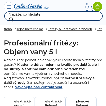
Přejít
na
Nák
obsah
koší
ní strana
Tepelná technika
Fritézy a udržovače hranolek
Fritéz
Profesionální fritézy:
Objem vany 5 l
Potřebujete poradit ohledně výběru profesionální fritézy pro
gastro?
Klademe důraz nejen na kvalitu produktů, ale i
na služby. Nabízíme vám odborné poradenství
,
pomůžeme vám s výběrem vhodného modelu.
Registrovaní zákazníci mohou využít
věrnostní slevy a
další výhody
. Samozřejmostí je záruční a pozáruční
servis.
Neváhejte nás kontaktovat
.
elektrické
elektrické
plynové
stolní
linkové
linkové