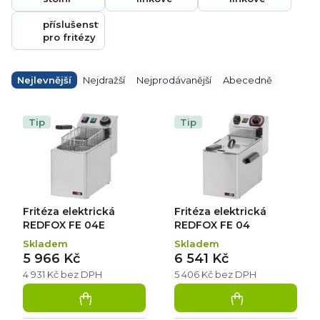
příslušenství
pro fritézy
Ř
a
Nejlevnější
Nejdražší
Nejprodávanější
Abecedně
z
e
V
n
ý
Tip
Tip
í
p
p
i
r
s
o
p
d
r
u
o
k
d
Fritéza elektrická
Fritéza elektrická
t
u
ů
k
REDFOX FE 04E
REDFOX FE 04
t
Skladem
Skladem
ů
5 966 Kč
6 541 Kč
4 931 Kč bez DPH
5 406 Kč bez DPH