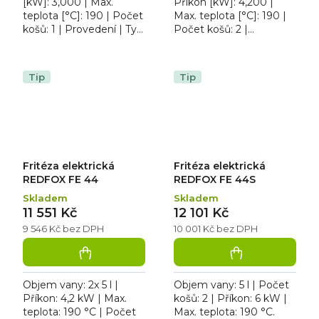
[kW]: 3,000 | Max.
Příkon [kW]: 4,200 |
teplota [°C]: 190 | Počet
Max. teplota [°C]: 190 |
košů: 1 | Provedení | Typ
Počet košů: 2 |
napájení: 230 V. Fritéza
Provedení | Typ
elektrická FE 04S,
napájení: 230 V. Fritéza
celonerezové...
elektrická dvoukošová
Tip
Tip
FE 44 E v...
Fritéza elektrická
Fritéza elektrická
REDFOX FE 44
REDFOX FE 44S
Skladem
Skladem
11 551 Kč
12 101 Kč
9 546 Kč bez DPH
10 001 Kč bez DPH
Objem vany: 2x 5 l |
Objem vany: 5 l | Počet
Příkon: 4,2 kW | Max.
košů: 2 | Příkon: 6 kW |
teplota: 190 °C | Počet
Max. teplota: 190 °C.