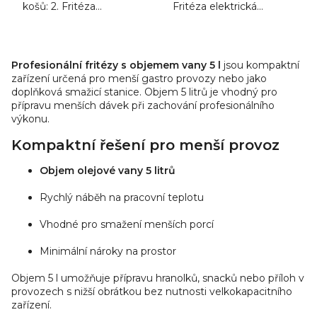
košů: 2. Fritéza
Fritéza elektrická
elektrická dvoukošová
dvoukošová FE 44 S,
FE 44, speciálně
speciálně upravené
O
upravené nerezové
nerezové topné spirály,...
v
topné spirály,...
Profesionální fritézy s objemem vany 5 l
jsou kompaktní
l
zařízení určená pro menší gastro provozy nebo jako
á
doplňková smažicí stanice. Objem 5 litrů je vhodný pro
d
přípravu menších dávek při zachování profesionálního
výkonu.
a
c
Kompaktní řešení pro menší provoz
í
p
Objem olejové vany 5 litrů
r
v
Rychlý náběh na pracovní teplotu
k
Vhodné pro smažení menších porcí
y
v
Minimální nároky na prostor
ý
p
Objem 5 l umožňuje přípravu hranolků, snacků nebo příloh v
i
provozech s nižší obrátkou bez nutnosti velkokapacitního
zařízení.
s