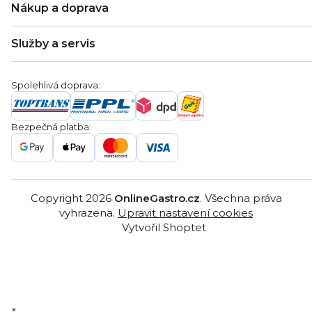
Nákup a doprava
Kontakty
Zákaznická podpora
Doprava a platba
Hodnocení obchodu
Služby a servis
Záruka
Věrnostní program
Nákup na splátky
Blog
Montáž
Obchodní podmínky
Servis a reklamace
Ochrana osobních údajů
Spolehlivá doprava:
Poptávka
Reklamační řády
Gastro projekty
Značky
Bezpečná platba:
Gastro velkoobchod
Copyright 2026
OnlineGastro.cz
. Všechna práva
vyhrazena.
Upravit nastavení cookies
Vytvořil Shoptet
×