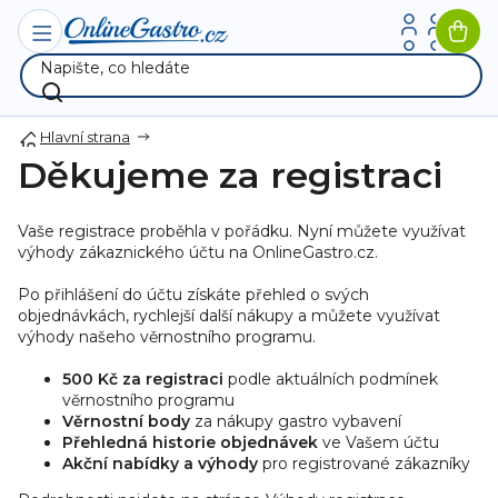
Přejít
na
Nák
obsah
koší
Hlavní strana
Děkujeme za registraci
Vaše registrace proběhla v pořádku. Nyní můžete využívat
výhody zákaznického účtu na OnlineGastro.cz.
Po přihlášení do účtu získáte přehled o svých
objednávkách, rychlejší další nákupy a můžete využívat
výhody našeho věrnostního programu.
500 Kč za registraci
podle aktuálních podmínek
věrnostního programu
Věrnostní body
za nákupy gastro vybavení
Přehledná historie objednávek
ve Vašem účtu
Akční nabídky a výhody
pro registrované zákazníky