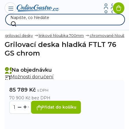
Přejít
na
Nák
obsah
koší
vé grilovací desky
linkové hloubka 700mm
chromované hloub
Grilovací deska hladká FTLT 76
GS chrom
Na objednávku
Možnosti doručení
85 789 Kč
70 900 Kč bez DPH
Přidat do košíku