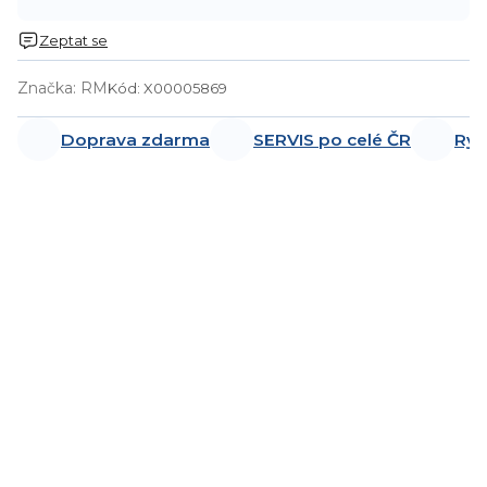
Zeptat se
Značka:
RM
Kód:
X00005869
Doprava zdarma
SERVIS po celé ČR
Ryc