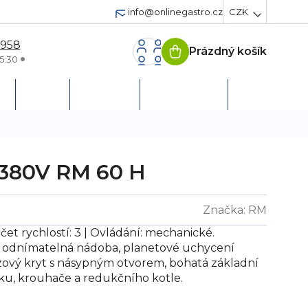
info@onlinegastro.cz
CZK
 958
Prázdný košík
Nákupní
5:30
košík
h
Servis
Podpora
Založit účet
t 380V RM 60 H
Značka:
RM
čet rychlostí: 3 | Ovládání: mechanické.
 odnímatelná nádoba, planetové uchycení
zový kryt s násypným otvorem, bohatá základní
u, krouhače a redukčního kotle.