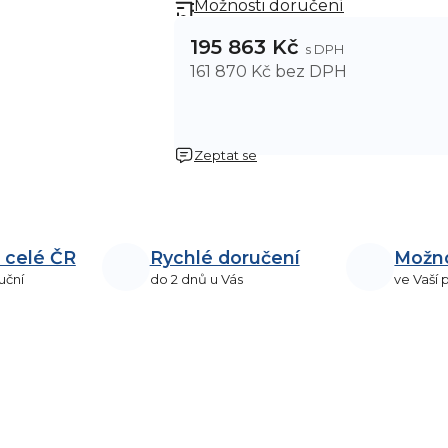
Možnosti doručení
195 863 Kč
161 870 Kč bez DPH
Zeptat se
 celé ČR
Rychlé doručení
Možn
uční
do 2 dnů u Vás
ve Vaší