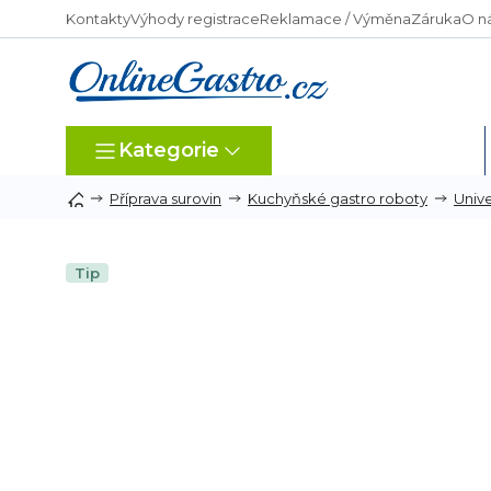
Přejít
Kontakty
Výhody registrace
Reklamace / Výměna
Záruka
O n
na
obsah
Kategorie
Dle typu provozu
Příprava surovin
Kuchyňské gastro roboty
Univ
Tip