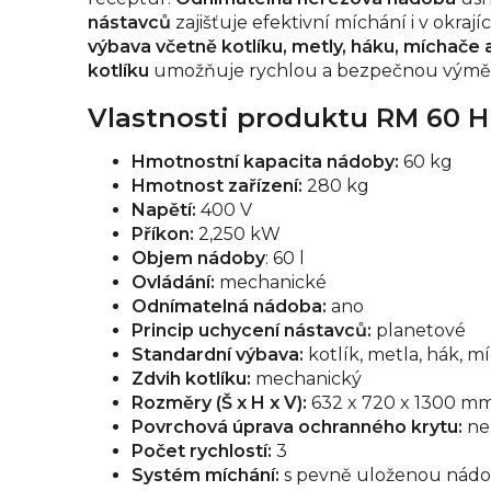
nástavců
zajišťuje efektivní míchání i v okra
výbava včetně kotlíku, metly, háku, míchače 
kotlíku
umožňuje rychlou a bezpečnou výměn
Vlastnosti produktu RM 60 H
Hmotnostní kapacita nádoby:
60 kg
Hmotnost zařízení:
280 kg
Napětí:
400 V
Příkon:
2,250 kW
Objem nádoby
: 60 l
Ovládání:
mechanické
Odnímatelná nádoba:
ano
Princip uchycení nástavců:
planetové
Standardní výbava:
kotlík, metla, hák, m
Zdvih kotlíku:
mechanický
Rozměry (Š x H x V):
632 x 720 x 1300 m
Povrchová úprava ochranného krytu:
ne
Počet rychlostí:
3
Systém míchání:
s pevně uloženou nád