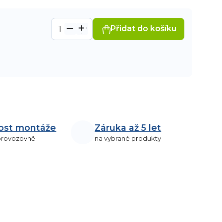
Přidat do košíku
ost montáže
Záruka až 5 let
 provozovně
na vybrané produkty