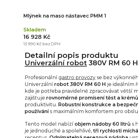
Mlýnek na maso nástavec PMM 1
Skladem
16 928 Kč
13 990 Kč bez DPH
Detailní popis produktu
Univerzální robot
380V RM 60 H
Profesionální
gastro provozy
se bez výkonnéh
Univerzální
robot 380V RM 60 H
je ideálním ř
kde je potřeba pravidelně zpracovávat větší m
zajišťuje
rovnoměrné promísení těst a krém
produktivitu.
Robustní konstrukce a bezpečn
používání
s maximálním komfortem pro obslu
Tento model nabízí
objem nádoby 60 litrů
s 
je jednoduché a spolehlivé,
tři rychlosti míchá
receptur.
Odnímatelná nerezová nádoba
usn