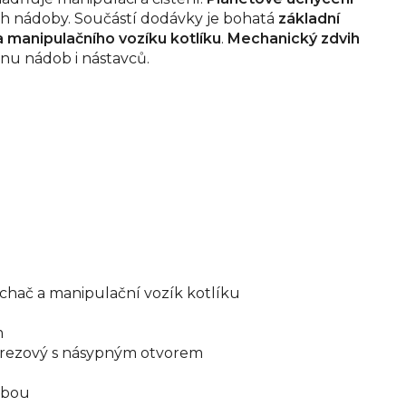
jích nádoby. Součástí dodávky je bohatá
základní
a manipulačního vozíku kotlíku
.
Mechanický zdvih
u nádob i nástavců.
íchač a manipulační vozík kotlíku
m
rezový s násypným otvorem
obou