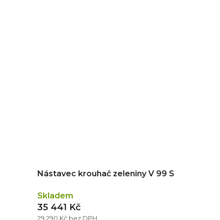
Nástavec krouhač zeleniny V 99 S
Skladem
35 441 Kč
29 290 Kč bez DPH