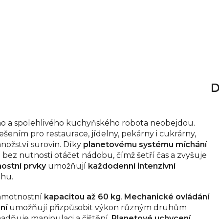
D
o a spolehlivého kuchyňského robota neobejdou.
ešením pro restaurace, jídelny, pekárny i cukrárny,
nožství surovin. Díky
planetovému systému míchání
ů
bez nutnosti otáčet nádobu, čímž šetří čas a zvyšuje
ostní prvky
umožňují
každodenní intenzivní
hu.
hmotnostní
kapacitou až 60 kg
.
Mechanické ovládání
ní
umožňují přizpůsobit výkon různým druhům
adňuje manipulaci a čištění.
Planetové uchycení