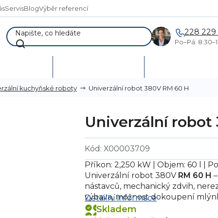
ás
Servis
Blog
Výběr referencí
228 229
Po–Pá: 8:30–1
AKCE %
Vymetání skladů
Poptávka a návr
Univerzální robot 380V RM 60 H
erzální kuchyňské roboty
Univerzální robo
Kód:
X00003709
Příkon: 2,250 kW | Objem: 60 l | Po
Univerzální robot 380V
RM 60 H
–
nástavců, mechanický zdvih, nere
výbava, možnost dokoupení mlýnk
Detailní informace
Skladem