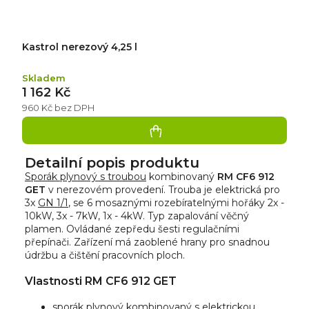
Kastrol nerezový 4,25 l
Skladem
1 162 Kč
960 Kč bez DPH
Detailní popis produktu
Sporák plynový s troubou
kombinovaný
RM CF6 912
GET
v nerezovém provedení. Trouba je elektrická pro
3x
GN 1/1
, s
e 6 mosaznými rozebíratelnými hořáky 2x -
10kW, 3x - 7kW, 1x - 4kW. Typ zapalování věčný
plamen. Ovládané zepředu šesti regulačními
přepínači. Zařízení má zaoblené hrany pro snadnou
údržbu a čištění pracovních ploch.
Vlastnosti RM CF6 912 GET
sporák plynový kombinovaný s elektrickou