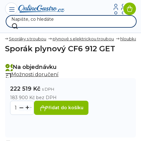
Přejít
na
Nák
obsah
koší
ky
Sporáky s troubou
plynové s elektrickou troubou
hloubka
Sporák plynový CF6 912 GET
Na objednávku
Možnosti doručení
222 519 Kč
183 900 Kč bez DPH
Přidat do košíku