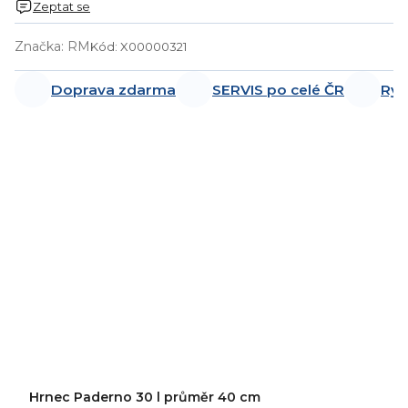
Zeptat se
Značka:
RM
Kód:
X00000321
Doprava zdarma
SERVIS po celé ČR
Ryc
Hrnec Paderno 30 l průměr 40 cm