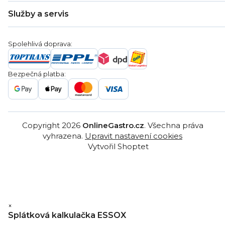
Doprava a platba
Hodnocení obchodu
Služby a servis
Záruka
Věrnostní program
Nákup na splátky
Blog
Montáž
Obchodní podmínky
Servis a reklamace
Ochrana osobních údajů
Spolehlivá doprava:
Poptávka
Reklamační řády
Gastro projekty
Značky
Bezpečná platba:
Gastro velkoobchod
Copyright 2026
OnlineGastro.cz
. Všechna práva
vyhrazena.
Upravit nastavení cookies
Vytvořil Shoptet
×
Splátková kalkulačka ESSOX