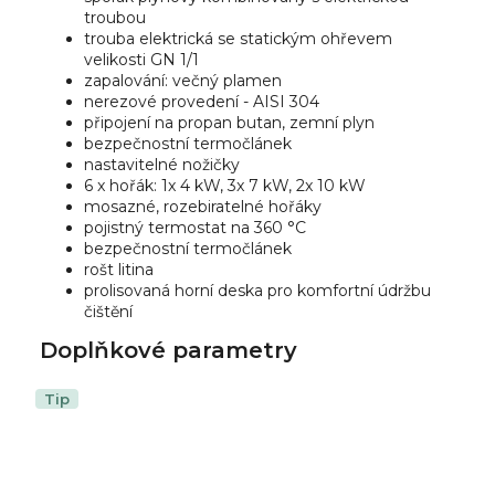
troubou
trouba elektrická se statickým ohřevem
velikosti GN 1/1
zapalování: večný plamen
nerezové provedení - AISI 304
připojení na propan butan, zemní plyn
bezpečnostní termočlánek
nastavitelné nožičky
6 x hořák: 1x 4 kW, 3x 7 kW, 2x 10 kW
mosazné, rozebiratelné hořáky
pojistný termostat na 360 °C
bezpečnostní termočlánek
rošt litina
prolisovaná horní deska pro komfortní údržbu
čištění
Doplňkové parametry
Tip