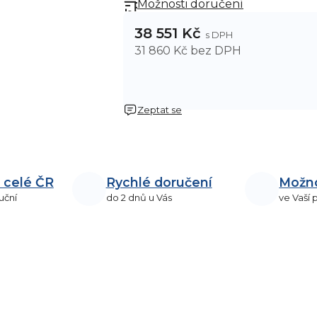
Možnosti doručení
38 551 Kč
31 860 Kč bez DPH
Zeptat se
 celé ČR
Rychlé doručení
Možn
uční
do 2 dnů u Vás
ve Vaší