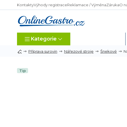
Přejít
Kontakty
Výhody registrace
Reklamace / Výměna
Záruka
O n
na
obsah
Kategorie
Dle typu provozu
N
Příprava surovin
Nářezové stroje
Šnekové
Tip