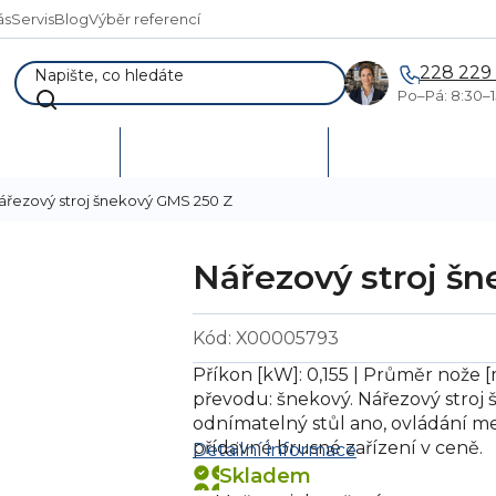
ás
Servis
Blog
Výběr referencí
228 229
Po–Pá: 8:30–1
AKCE %
Vymetání skladů
Poptávka a návr
ářezový stroj šnekový GMS 250 Z
Nářezový stroj š
Kód:
X00005793
Příkon [kW]: 0,155 | Průměr nože 
převodu: šnekový. Nářezový stroj
odnímatelný stůl ano, ovládání m
přídavné brusné zařízení v ceně.
Detailní informace
Skladem