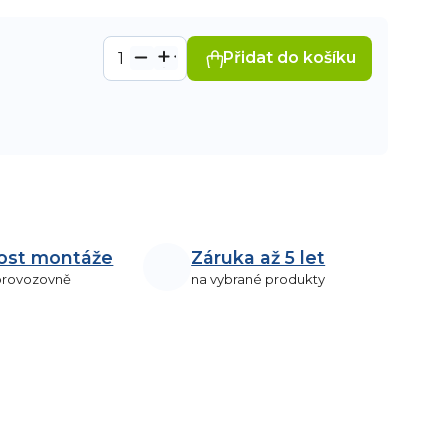
Přidat do košíku
ost montáže
Záruka až 5 let
 provozovně
na vybrané produkty