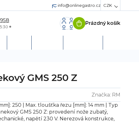
info@onlinegastro.cz
CZK
 958
Prázdný košík
Nákupní
5:30
košík
h
Servis
Podpora
Založit účet
nekový GMS 250 Z
Značka:
RM
[mm]: 250 | Max. tloušťka řezu [mm]: 14 mm | Typ
 šnekový GMS 250 Z: provedení nože zubatý,
echanické, napětí 230 V. Nerezová konstrukce,