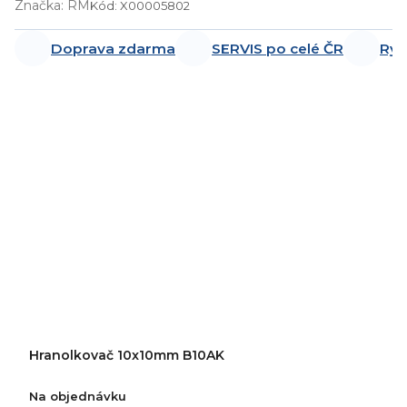
Značka:
RM
Kód:
X00005802
Doprava zdarma
SERVIS po celé ČR
Ryc
Hranolkovač 10x10mm B10AK
Na objednávku