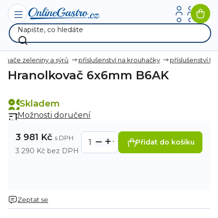
Přejít
na
Nák
obsah
koší
ouhače zeleniny a sýrů
příslušenství na krouhačky
příslušenství R
Hranolkovač 6x6mm B6AK
Skladem
Možnosti doručení
3 981 Kč
Přidat do košíku
3 290 Kč bez DPH
Zeptat se