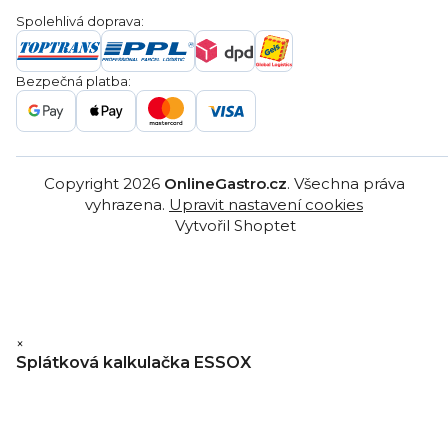
Servis a reklamace
Ochrana osobních údajů
Spolehlivá doprava:
Poptávka
Reklamační řády
Gastro projekty
Značky
Bezpečná platba:
Gastro velkoobchod
Copyright 2026
OnlineGastro.cz
. Všechna práva
vyhrazena.
Upravit nastavení cookies
Vytvořil Shoptet
×
Splátková kalkulačka ESSOX