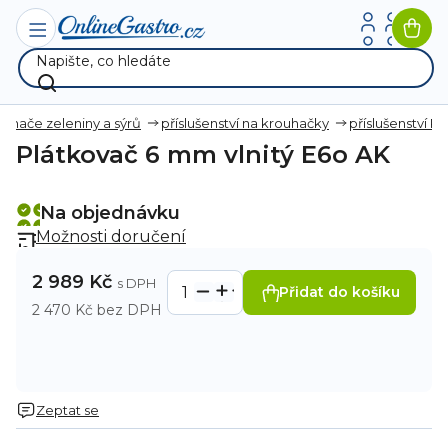
Přejít
na
Nák
obsah
koší
ouhače zeleniny a sýrů
příslušenství na krouhačky
příslušenství R
Plátkovač 6 mm vlnitý E6o AK
Na objednávku
Možnosti doručení
2 989 Kč
Přidat do košíku
2 470 Kč bez DPH
Zeptat se