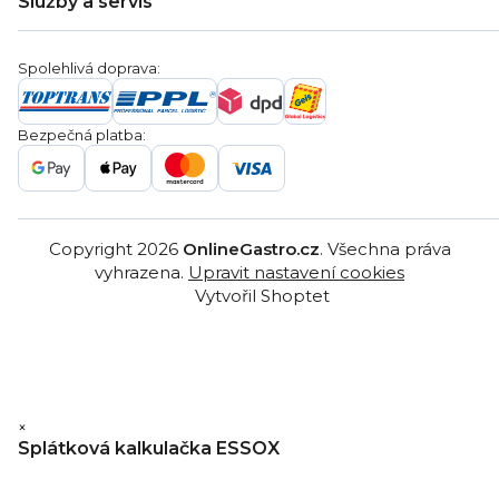
Služby a servis
Záruka
Věrnostní program
Nákup na splátky
Blog
Montáž
Obchodní podmínky
Servis a reklamace
Ochrana osobních údajů
Spolehlivá doprava:
Poptávka
Reklamační řády
Gastro projekty
Značky
Bezpečná platba:
Gastro velkoobchod
Copyright 2026
OnlineGastro.cz
. Všechna práva
vyhrazena.
Upravit nastavení cookies
Vytvořil Shoptet
×
Splátková kalkulačka ESSOX