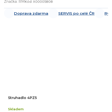
Značka:
RM
Kód:
X00005808
Doprava zdarma
SERVIS po celé ČR
Ryc
Struhadlo 4PZ5
Skladem