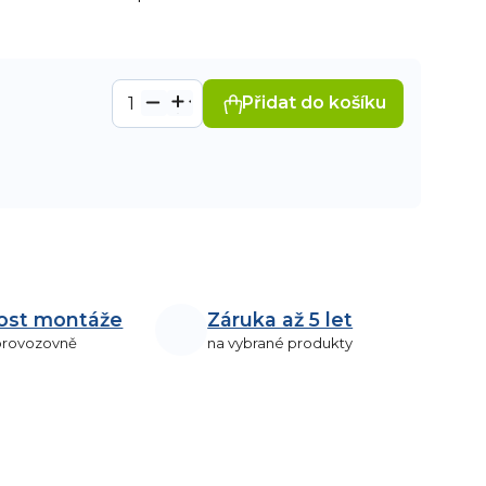
Přidat do košíku
ost montáže
Záruka až 5 let
 provozovně
na vybrané produkty