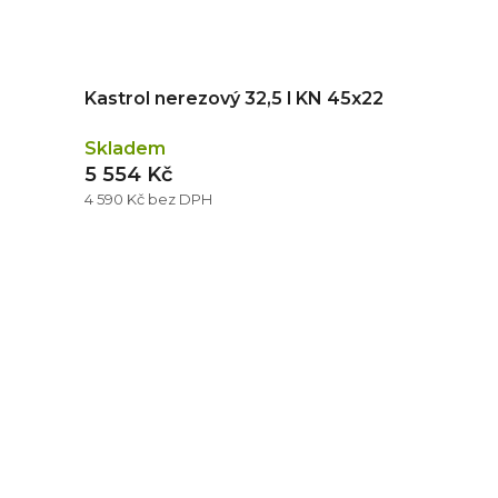
Kastrol nerezový 32,5 l KN 45x22
Skladem
5 554 Kč
4 590 Kč bez DPH