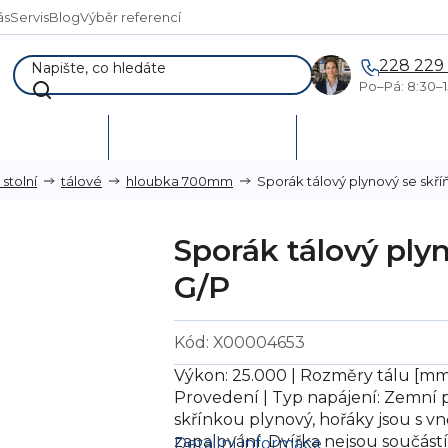
ás
Servis
Blog
Výběr referencí
228 229
Po–Pá: 8:30–1
AKCE %
Vymetání skladů
Poptávka a návr
Sporák tálový plynový se skří
stolní
tálové
hloubka 700mm
Sporák tálový ply
G/P
Kód:
X00004653
Výkon: 25.000 | Rozměry tálu [mm 
Provedení | Typ napájení: Zemní p
skřínkou plynový, hořáky jsou s vn
zapalování. Dvířka nejsou součást
Detailní informace