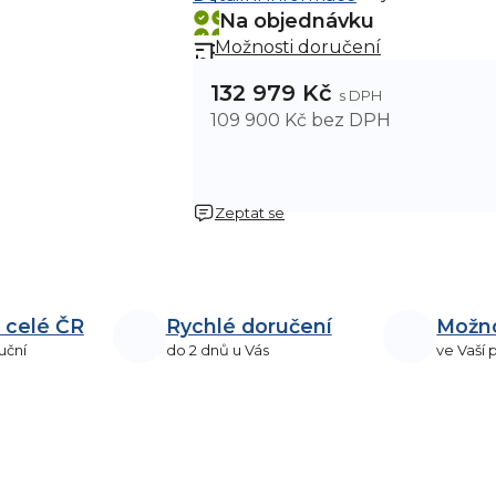
Na objednávku
Možnosti doručení
132 979 Kč
109 900 Kč bez DPH
Zeptat se
 celé ČR
Rychlé doručení
Možn
uční
do 2 dnů u Vás
ve Vaší