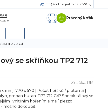
info@onlinegastro.cz
CZK
 958
Prázdný košík
Nákupní
5:30
košík
h
Servis
Podpora
Založit účet
ňkou TP2 712 G/P
nový se skříňkou TP2 712
Značka:
RM
x mm]: 770 x 570 | Počet hořáků / ploten: 3 |
lyn, propan butan. TP2 712 G/P Sporák tálový se
ějším i vnitřním hořením a mají piezzo
í - možno dokoupit.