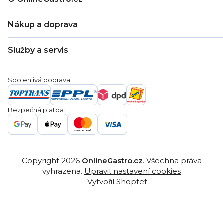
O nás
Nákup a doprava
Kontakty
Zákaznická podpora
Doprava a platba
Hodnocení obchodu
Služby a servis
Záruka
Věrnostní program
Nákup na splátky
Blog
Montáž
Obchodní podmínky
Servis a reklamace
Ochrana osobních údajů
Spolehlivá doprava:
Poptávka
Reklamační řády
Gastro projekty
Značky
Bezpečná platba:
Gastro velkoobchod
Copyright 2026
OnlineGastro.cz
. Všechna práva
vyhrazena.
Upravit nastavení cookies
Vytvořil Shoptet