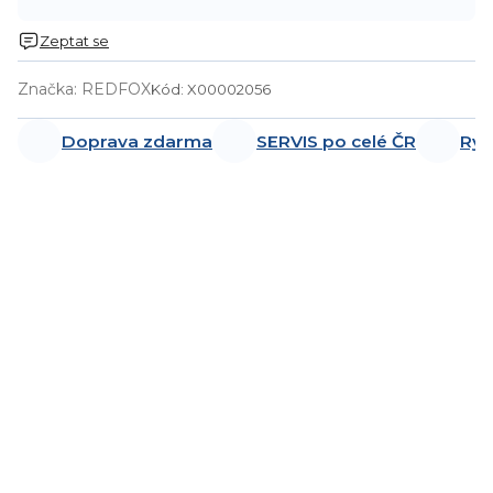
Zeptat se
Značka:
REDFOX
Kód:
X00002056
Doprava zdarma
SERVIS po celé ČR
Ryc