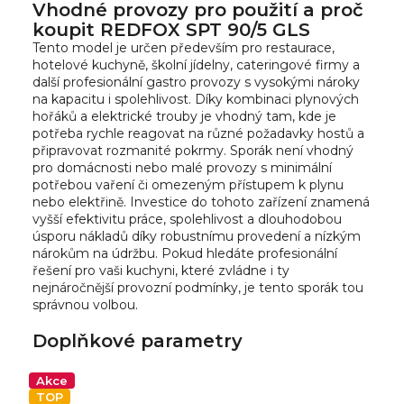
Vhodné provozy pro použití a proč
koupit REDFOX SPT 90/5 GLS
Tento model je určen především pro restaurace,
hotelové kuchyně, školní jídelny, cateringové firmy a
další profesionální gastro provozy s vysokými nároky
na kapacitu i spolehlivost. Díky kombinaci plynových
hořáků a elektrické trouby je vhodný tam, kde je
potřeba rychle reagovat na různé požadavky hostů a
připravovat rozmanité pokrmy. Sporák není vhodný
pro domácnosti nebo malé provozy s minimální
potřebou vaření či omezeným přístupem k plynu
nebo elektřině. Investice do tohoto zařízení znamená
vyšší efektivitu práce, spolehlivost a dlouhodobou
úsporu nákladů díky robustnímu provedení a nízkým
nárokům na údržbu. Pokud hledáte profesionální
řešení pro vaši kuchyni, které zvládne i ty
nejnáročnější provozní podmínky, je tento sporák tou
správnou volbou.
Doplňkové parametry
Akce
TOP