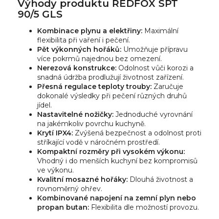
Výhody produktu REDFOX SPT
90/5 GLS
Kombinace plynu a elektřiny:
Maximální
flexibilita při vaření i pečení.
Pět výkonných hořáků:
Umožňuje přípravu
více pokrmů najednou bez omezení.
Nerezová konstrukce:
Odolnost vůči korozi a
snadná údržba prodlužují životnost zařízení.
Přesná regulace teploty trouby:
Zaručuje
dokonalé výsledky při pečení různých druhů
jídel.
Nastavitelné nožičky:
Jednoduché vyrovnání
na jakémkoliv povrchu kuchyně.
Krytí IPX4:
Zvýšená bezpečnost a odolnost proti
stříkající vodě v náročném prostředí.
Kompaktní rozměry při vysokém výkonu:
Vhodný i do menších kuchyní bez kompromisů
ve výkonu.
Kvalitní mosazné hořáky:
Dlouhá životnost a
rovnoměrný ohřev.
Kombinované napojení na zemní plyn nebo
propan butan:
Flexibilita dle možností provozu.