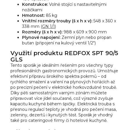
Konstrukce:
Volně stojící s nastavitelnými
nožičkami
Hmotnost:
85 kg
Vnitřní rozměry trouby (š x h x v):
548 x 360 x
338 mm (
GN 1/1
)
Rozměry (š x h x v):
988 x 609 x 900 mm
Plynové napojení:
Zemní plyn nebo propan
butan (připojení na kulový ventil 1/2")
Využití produktu REDFOX SPT 90/5
GLS
Tento sporák je ideálním řešením pro všechny typy
profesionálních gastronomických provozů. Umožňuje
efektivní přípravu širokého spektra pokrmů – od
rychlého smažení a vaření na plynových hořácích až
po precizní pečení v elektrické horkovzdušné troubě.
Díky pěti samostatným varným zónám můžete
připravovat více jídel současně, což výrazně zvyšuje
kapacitu kuchyně během špičky. Elektrická trouba s
přesnou regulací teploty je vhodná pro pečení masa,
zeleniny, dezertů i kynutých těst. Sporák je vhodný
také pro cateringové firmy či hotelové kuchyně.