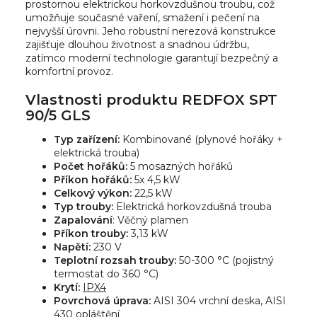
prostornou elektrickou horkovzdušnou troubu, což
umožňuje současné vaření, smažení i pečení na
nejvyšší úrovni. Jeho robustní nerezová konstrukce
zajišťuje dlouhou životnost a snadnou údržbu,
zatímco moderní technologie garantují bezpečný a
komfortní provoz.
Vlastnosti produktu REDFOX SPT
90/5 GLS
Typ zařízení:
Kombinované (plynové hořáky +
elektrická trouba)
Počet hořáků:
5 mosazných hořáků
Příkon hořáků:
5x 4,5 kW
Celkový výkon:
22,5 kW
Typ trouby:
Elektrická horkovzdušná trouba
Zapalování
: Věčný plamen
Příkon trouby:
3,13 kW
Napětí:
230 V
Teplotní rozsah trouby:
50-300 °C (pojistný
termostat do 360 °C)
Krytí:
IPX4
Povrchová úprava:
AISI 304 vrchní deska, AISI
430 opláštění