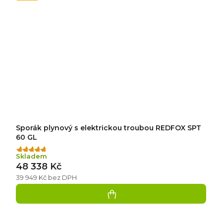
Sporák plynový s elektrickou troubou REDFOX SPT
60 GL
Průměrné
Skladem
hodnocení
48 338 Kč
produktu
39 949 Kč bez DPH
je
5,0
z
5
hvězdiček.