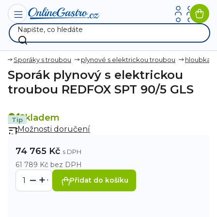
Přejít
na
Nák
obsah
koší
ky
Sporáky s troubou
plynové s elektrickou troubou
hloubka
Sporák plynový s elektrickou
troubou REDFOX SPT 90/5 GLS
Skladem
Tip
Možnosti doručení
74 765 Kč
61 789 Kč bez DPH
Přidat do košíku