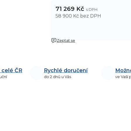
71 269 Kč
58 900 Kč bez DPH
Zeptat se
 celé ČR
Rychlé doručení
Možn
uční
do 2 dnů u Vás
ve Vaší