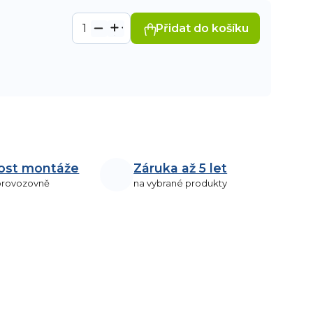
Přidat do košíku
ost montáže
Záruka až 5 let
 provozovně
na vybrané produkty