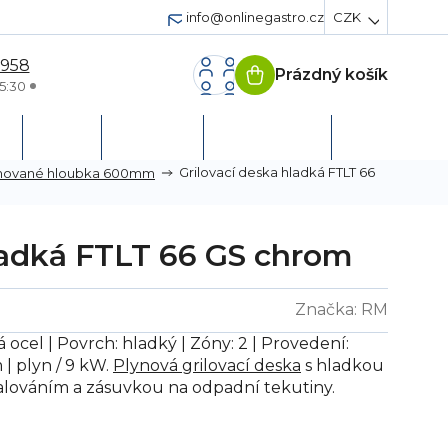
info@onlinegastro.cz
CZK
 958
Prázdný košík
Nákupní
5:30
košík
h
Servis
Podpora
Založit účet
Grilovací deska hladká FTLT 66
mované hloubka 600mm
ladká FTLT 66 GS chrom
Značka:
RM
cel | Povrch: hladký | Zóny: 2 | Provedení:
| plyn / 9 kW.
Plynová grilovací deska
s hladkou
lováním a zásuvkou na odpadní tekutiny.