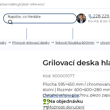
ás
Servis
Blog
Výběr referencí
228 229
Po–Pá: 8:30–1
AKCE %
Vymetání skladů
Poptávka a návr
esky
Plynové grilovací desky
linkové hloubka 600mm
chro
Grilovací deska h
Kód:
X00001077
Plocha: 595×450 mm / chromovaná o
stolní | Rozměr: 600×600×280 mm 
chromovanou plochou, piezo zapa
Detailní informace
Na objednávku
Možnosti doručení