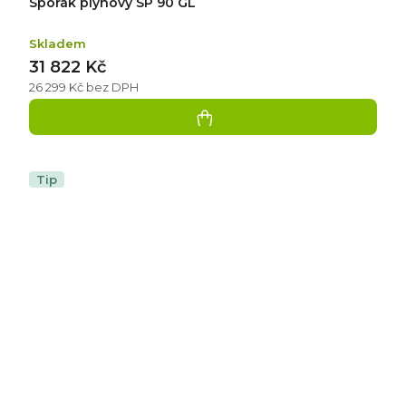
Sporák plynový SP 90 GL
Skladem
31 822 Kč
26 299 Kč bez DPH
Tip