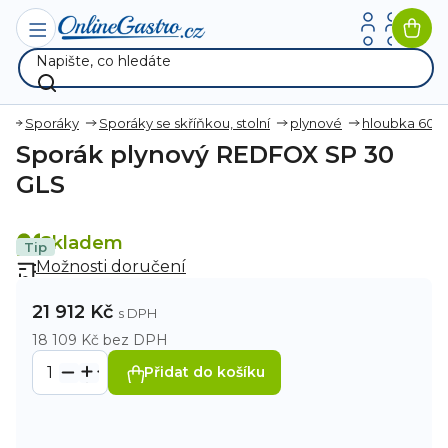
Přejít
na
Nák
obsah
koší
a
Sporáky
Sporáky se skříňkou, stolní
plynové
hloubka 60
Sporák plynový REDFOX SP 30
GLS
Skladem
Tip
Možnosti doručení
21 912 Kč
18 109 Kč bez DPH
Přidat do košíku