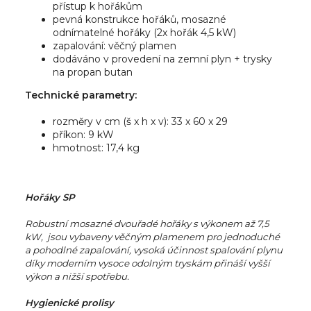
přístup k hořákům
pevná konstrukce hořáků, mosazné
odnímatelné hořáky (2x hořák 4,5 kW)
zapalování: věčný plamen
dodáváno v provedení na zemní plyn + trysky
na propan butan
Technické parametry:
rozměry v cm (š x h x v): 33 x 60 x 29
příkon: 9 kW
hmotnost: 17,4 kg
Hořáky SP
Robustní mosazné dvouřadé hořáky s výkonem až 7,5
kW, jsou vybaveny věčným plamenem pro jednoduché
a pohodlné zapalování, vysoká účinnost spalování plynu
díky moderním vysoce odolným tryskám přináší vyšší
výkon a nižší spotřebu.
Hygienické prolisy