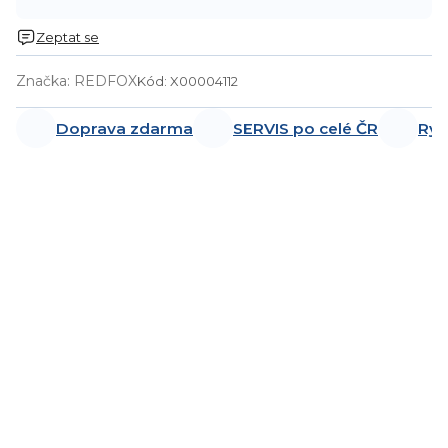
Zeptat se
Značka:
REDFOX
Kód:
X00004112
Doprava zdarma
SERVIS po celé ČR
Ryc