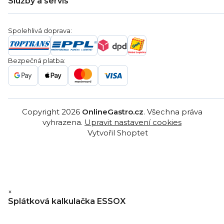
Služby a servis
Záruka
Věrnostní program
Nákup na splátky
Blog
Montáž
Obchodní podmínky
Servis a reklamace
Ochrana osobních údajů
Spolehlivá doprava:
Poptávka
Reklamační řády
Gastro projekty
Značky
Bezpečná platba:
Gastro velkoobchod
Copyright 2026
OnlineGastro.cz
. Všechna práva
vyhrazena.
Upravit nastavení cookies
Vytvořil Shoptet
×
Splátková kalkulačka ESSOX