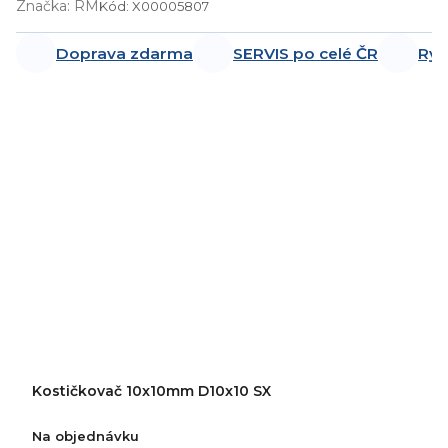
Značka:
RM
Kód:
X00005807
Doprava zdarma
SERVIS po celé ČR
Ryc
Kostičkovač 10x10mm D10x10 SX
Na objednávku