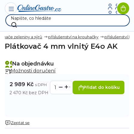
Přejít
na
Nák
obsah
koší
ouhače zeleniny a sýrů
příslušenství na krouhačky
příslušenství R
Plátkovač 4 mm vlnitý E4o AK
Na objednávku
Možnosti doručení
2 989 Kč
Přidat do košíku
2 470 Kč bez DPH
Zeptat se