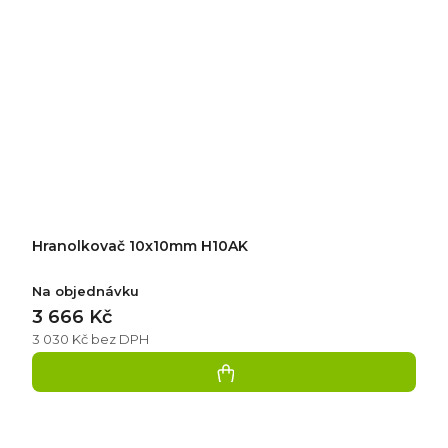
Hranolkovač 10x10mm H10AK
Na objednávku
3 666 Kč
3 030 Kč bez DPH
Přidat
hodnocení