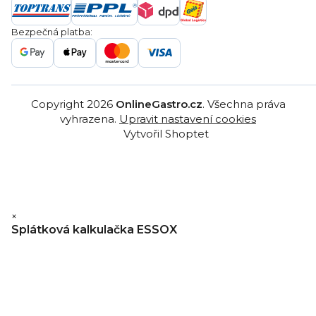
Gastro projekty
Značky
Bezpečná platba:
Gastro velkoobchod
Copyright 2026
OnlineGastro.cz
. Všechna práva
vyhrazena.
Upravit nastavení cookies
Vytvořil Shoptet
×
Splátková kalkulačka ESSOX