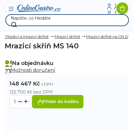
Přejít
na
Nák
obsah
koší
Chladicí a mrazicí skříně
Mrazicí skříně
Mrazicí skříně na GN 2/1
Mrazicí skříň MS 140
Na objednávku
Možnosti doručení
148 467 Kč
122 700 Kč bez DPH
Přidat do košíku