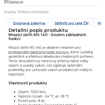
Zeptat se
Značka:
RM
Kód:
X00002520
Doprava zdarma
SERVIS po celé ČR
Ryc
Detailní popis produktu
Mrazicí skříň MS 140 - Souhrn základních
funkcí
Mrazicí skříň MS 140 je ideálním řešením pro
profesionální gastronomické provozy
, které vyžadují
spolehlivé a efektivní skladování mražených potravin.
Tento dvoudvéřový nerezový přístroj nabízí velký
objem a vysoký výkon, což zajišťuje optimální
podmínky pro uchování vašich produktů při nízkých
teplotách.
Vlastnosti produktu
Objem: 1300 litrů
Teplotní rozsah: -24 °C až -18 °C
Počet polic: 8 ks