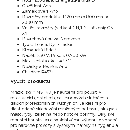
Roční spotřeba: Energetická třída D
Osvětlení: Ano
Zámek dveří: Ano
Rozměry produktu: 1420 mm x 800 mm x
2000 mm
Vnitřní rozměry (velikost GN/EN zařízení):
GN
2/1
Povrchová úprava: Nerezová
Typ chlazení: Dynamické
Klimatická třída: 5
Napětí: 230 V, Příkon: 0,700 kW
Max. teplota okolí: 43 °C
Nožičky a těsnění: Ano
Chladivo: R452a
Využití produktu
Mrazicí skříň MS 140 je navržena pro použití v
restauracích, hotelech, cateringových službách a
dalších profesionálních kuchyních. Je ideální pro
dlouhodobé skladování mražených potravin, jako jsou
maso, ryby, zelenina nebo hotové pokrmy. Díky své
robustní konstrukci a spolehlivému výkonu je vhodná i
pro náročné provozy s vysokými nároky na hygienu a