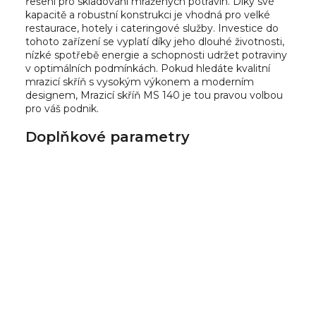
řešení pro skladování mražených potravin. Díky své
kapacitě a robustní konstrukci je vhodná pro velké
restaurace, hotely i cateringové služby. Investice do
tohoto zařízení se vyplatí díky jeho dlouhé životnosti,
nízké spotřebě energie a schopnosti udržet potraviny
v optimálních podmínkách. Pokud hledáte kvalitní
mrazicí skříň s vysokým výkonem a moderním
designem, Mrazicí skříň MS 140 je tou pravou volbou
pro váš podnik.
Doplňkové parametry