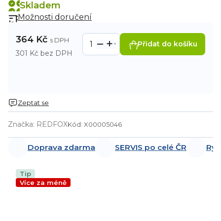
Skladem
Možnosti doručení
364 Kč
Přidat do košíku
301 Kč bez DPH
Zeptat se
Značka:
REDFOX
Kód:
X00005046
Doprava zdarma
SERVIS po celé ČR
Ryc
Tip
Více za méně