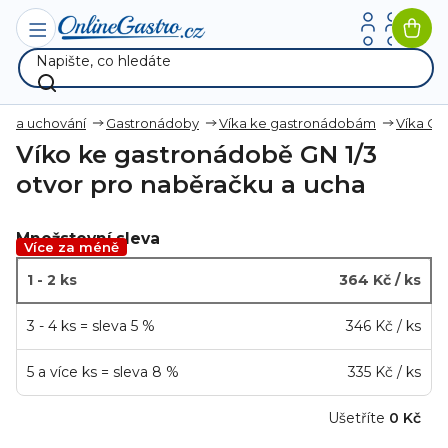
Přejít
na
Nák
obsah
koší
ce a uchování
Gastronádoby
Víka ke gastronádobám
Víka GN 
Víko ke gastronádobě GN 1/3
otvor pro naběračku a ucha
Množstevní sleva
Více za méně
1 - 2 ks
364 Kč
/ ks
3 - 4 ks = sleva 5 %
346 Kč
/ ks
5 a více ks = sleva 8 %
335 Kč
/ ks
Ušetříte
0 Kč