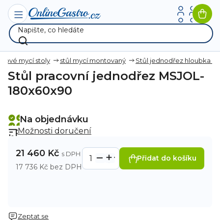
Přejít
na
Nák
obsah
koší
zové mycí stoly
stůl mycí montovaný
Stůl jednodřez hloubka 
Stůl pracovní jednodřez MSJOL-
180x60x90
Na objednávku
Možnosti doručení
21 460 Kč
Přidat do košíku
17 736 Kč bez DPH
Zeptat se