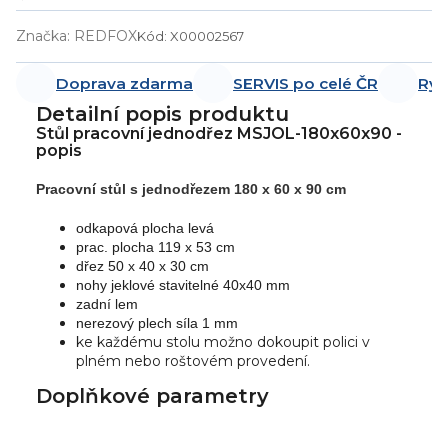
Značka:
REDFOX
Kód:
X00002567
Doprava zdarma
SERVIS po celé ČR
Ryc
Detailní popis produktu
Stůl pracovní jednodřez MSJOL-180x60x90 -
popis
Pracovní stůl s jednodřezem 180 x 60 x 90 cm
odkapová plocha levá
prac. plocha 119 x 53 cm
dřez 50 x 40 x 30 cm
nohy jeklové stavitelné 40x40 mm
zadní lem
nerezový plech síla 1 mm
ke každému stolu možno dokoupit polici v
plném nebo roštovém provedení.
Doplňkové parametry