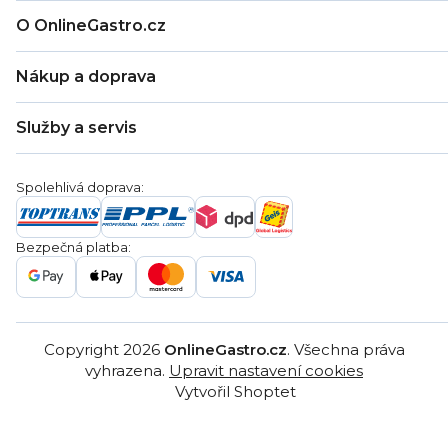
O OnlineGastro.cz
O nás
Nákup a doprava
Kontakty
Zákaznická podpora
Doprava a platba
Hodnocení obchodu
Služby a servis
Záruka
Věrnostní program
Nákup na splátky
Blog
Montáž
Obchodní podmínky
Servis a reklamace
Ochrana osobních údajů
Spolehlivá doprava:
Poptávka
Reklamační řády
Gastro projekty
Značky
Bezpečná platba:
Gastro velkoobchod
Copyright 2026
OnlineGastro.cz
. Všechna práva
vyhrazena.
Upravit nastavení cookies
Vytvořil Shoptet